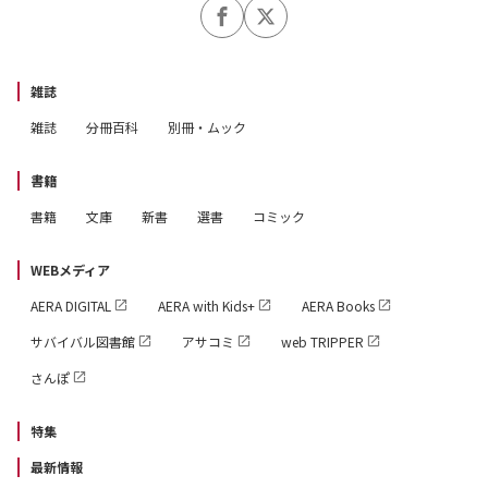
雑誌
雑誌
分冊百科
別冊・ムック
書籍
書籍
文庫
新書
選書
コミック
WEBメディア
AERA DIGITAL
AERA with Kids+
AERA Books
サバイバル図書館
アサコミ
web TRIPPER
さんぽ
特集
最新情報