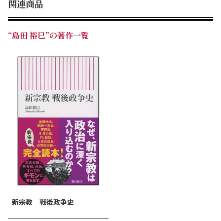
関連商品
のための異端審問 etc.
【第4章】親孝行とは嘘をつくことなり
“島田 裕巳”の著作一覧
孝経が説く徳目/「父は子の為に隠し、子は父の為に隠
す」/ついてもかまわない嘘 etc.
【第5章】嘘を許さないキリスト教の仕組み
原罪の観念と告解/告解と贖罪の相関性/告解すれば赦され
る/嘘をつかせない仕組み etc.
【第6章】アッラーはすべてを許し給う
商取引で説く聖典/嘘に対する厳罰/信仰誕生の必然性/ル
ールとしての嘘 etc.
【第7章】カントは嘘を革命した
新宗教 戦後政争史
分断と戒めのパラレル/カントによる嘘の定義/社会を崩壊