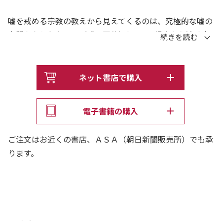
嘘を戒める宗教の教えから見えてくるのは、究極的な嘘の
本質かもしれない――。〈嘘の正体〉に9つの視点から迫る宗
教学的省察。
◎目次より
ネット書店で購入
【第1章】戒律で禁じられた嘘
仏教が禁じる嘘/キリスト教、イスラム教、儒教が禁じる
電子書籍の購入
嘘/理由が示されない戒 etc.
ご注文はお近くの書店、ＡＳＡ（朝日新聞販売所）でも承
【第2章】嘘も方便
ります。
法華経と方便/釈迦の真実の教え/最澄の野心/嘘を許さな
い日蓮/釈迦の壮大な嘘 etc.
【第3章】異端は平気で嘘をつく
異端の誕生/神学発展による異端排斥/絶対善の矛盾/救済