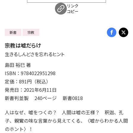
リンク
コピー
新書
宗教
宗教は嘘だらけ
生きるしんどさを忘れるヒント
島田 裕巳 著
ISBN：9784022951298
定価：891円（税込）
発売日：2021年6月11日
新書判並製 240ページ 新書0818
人はなぜ、嘘をつくの？ 人間は嘘の王様？ 釈迦、孔
子、親鸞の味な言葉から見えてくる、〈嘘からわかる人間
のホント〉！