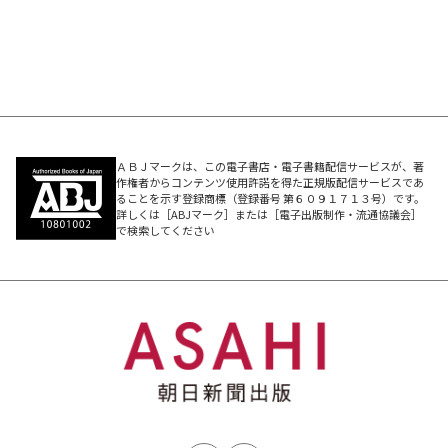
させる嘘/神はときに嘘をつく etc.
【第8章】なぜ人は嘘をつくのか
人間は嘘の王様/嘘をつくことの快楽/政治家や官僚の嘘/
嘘がつけない社会の誕生 etc.
ＡＢＪマークは、この電子書店・電子書籍配信サービスが、著
【第9章】よろずのこと、みなもって、そらごとたわご
作権者からコンテンツ使用許諾を得た正規版配信サービスであ
ることを示す登録商標（登録番号 第６０９１７１３号）です。
と
詳しくは［ABJマーク］または［電子出版制作・流通協議会］
で検索してください
人を感動させる嘘/無常の憂き世/親鸞のことば/世俗の嘘
と仏の真実/仏教の恐ろしさと自由さ etc.