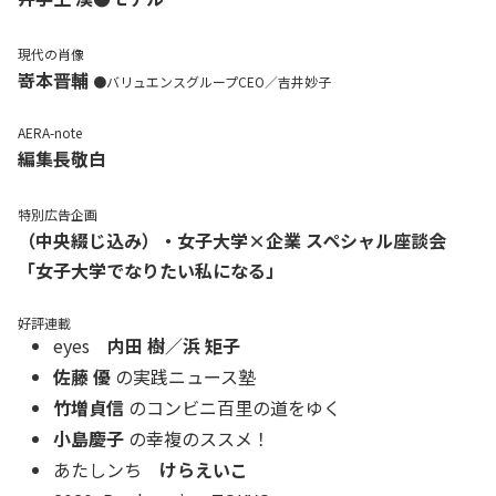
現代の肖像
嵜本晋輔
●バリュエンスグループCEO／吉井妙子
AERA-note
編集長敬白
特別広告企画
（中央綴じ込み）・女子大学×企業 スペシャル座談会
「女子大学でなりたい私になる」
好評連載
eyes
内田 樹／浜 矩子
佐藤 優
の実践ニュース塾
竹増貞信
のコンビニ百里の道をゆく
小島慶子
の幸複のススメ！
あたしンち
けらえいこ