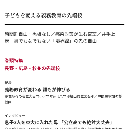
子どもを変える義務教育の先端校
時間割自由・黒板なし／感染対策が生む密室／井手上
漠 男でも女でもない「境界線」の先の自由
巻頭特集
長野・広島・杉並の先端校
現場
義務教育が変わる 誰もが伸びる
移住続々の私立大日向小／学年超えて学ぶ福山市立常石小／中間層増加の杉
並区
インタビュー
息子3人を東大に入れた母 「公立高でも絶対大丈夫」
全員が公立小→公立中→公立高／リビング学習と寝る前の読書を欠かさなか