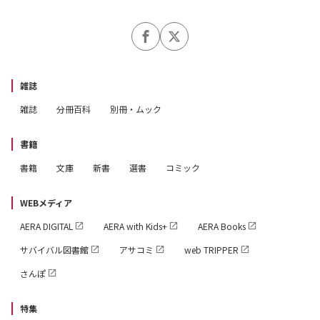
雑誌
雑誌
分冊百科
別冊・ムック
書籍
書籍
文庫
新書
選書
コミック
WEBメディア
AERA DIGITAL
AERA with Kids+
AERA Books
サバイバル図書館
アサコミ
web TRIPPER
さんぽ
特集