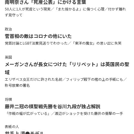
南明奈さん「死産公表」にかける言葉
50人に1人が死産という現実／「また授かるよ」に傷つく心理／付かず離れ
ず見守って
政治
菅首相の敵はコロナの他にいた
党首討論とLGBT法案見送りでわかった／「東洋の魔女」の思い出に失笑
英国
メーガンさんが長女につけた「リリベット」は英国民の聖
域
エリザベス女王だけに許された名前／フィリップ殿下の棺の上の手紙にも／
称号放棄の署名
将棋
藤井二冠の棋聖戦先勝を谷川九段が独占解説
「作戦の幅が広がっている」／渡辺がショックを受けた藤井の衝撃の一手
表紙の人
井手上 漠●モデル