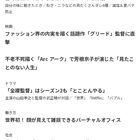
自分の味に飽きたとき／ねぎ・ニラなどの具だくさんダレ6種／減塩＆夏バテ
防止
映画
ファッション界の内実を描く話題作「グリード」監督に直
撃
不老不死描く「Arc アーク」で芳根京子が演じた「見たこ
とのない人生」
ドラマ
「全裸監督」はシーズン2も「とことんやる」
主演の山田孝之と監督の武正晴が対談／「世界」「Netflix」「バブル」
働き方
世界初！ 顔が見えて雑談できるバーチャルオフィス
社会