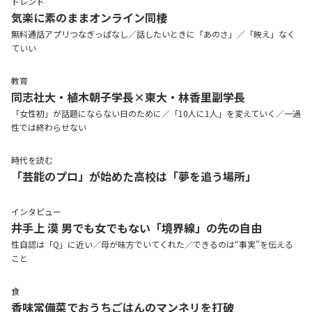
トレンド
気楽に素のままオンライン同棲
無料通話アプリつなぎっぱなし／話したいときに「あのさ」／「映え」なく
ていい
教育
同志社大・植木朝子学長×東大・林香里副学長
「女性初」が話題にならない日のために／「10人に1人」を変えていく／一過
性では終わらせない
時代を読む
「芸能のプロ」が始めた高校は「夢を追う場所」
インタビュー
井手上 漠
男でも女でもない「境界線」の先の自由
性自認は「Q」に近い／母が味方でいてくれた／できるのは“事実”を伝える
こと
食
香味常備菜でおうちごはんのマンネリを打破