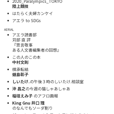
2020_Paralympics_TOKYO
陸上競技
はたらく夫婦カンケイ
アエラ to SDGs
AERIAL
アエラ読書部
苅部 直 評
『思言敬事
ある人文書編集者の回想』
この人のこの本
中村文則
棋承転結
蛸島彰子
しいたけ.
の午後３時のしいたけ.相談室
沖 昌之
の今週の猫しゃあしゃあ
稲垣えみ子
のアフロ画報
King Gnu 井口 理
のなんでもソーダ割り