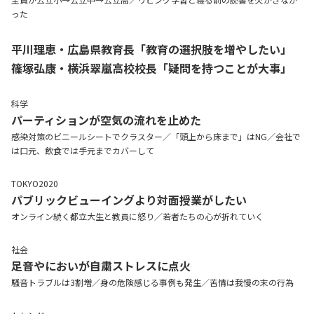
った
平川理恵・広島県教育長「教育の選択肢を増やしたい」
篠塚弘康・横浜翠嵐高校校長「疑問を持つことが大事」
科学
パーティションが空気の流れを止めた
感染対策のビニールシートでクラスター／「頭上から床まで」はNG／会社で
は口元、飲食では手元までカバーして
TOKYO2020
パブリックビューイングより対面授業がしたい
オンライン続く都立大生と教員に怒り／若者たちの心が折れていく
社会
足音やにおいが自粛ストレスに点火
騒音トラブルは3割増／身の危険感じる事例も発生／苦情は我慢の末の行為