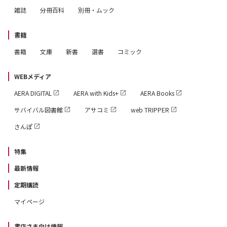
雑誌
分冊百科
別冊・ムック
書籍
書籍
文庫
新書
選書
コミック
WEBメディア
AERA DIGITAL
AERA with Kids+
AERA Books
サバイバル図書館
アサコミ
web TRIPPER
さんぽ
特集
最新情報
定期購読
マイページ
書店さま向け情報