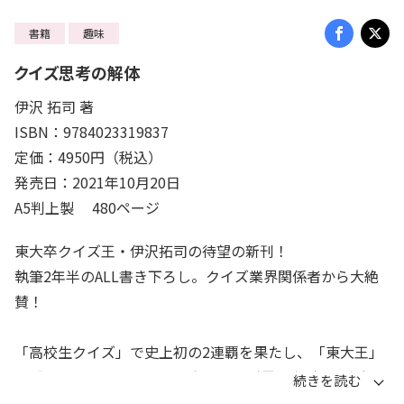
書籍
趣味
クイズ思考の解体
伊沢 拓司 著
ISBN：9784023319837
定価：4950円（税込）
発売日：2021年10月20日
A5判上製 480ページ
東大卒クイズ王・伊沢拓司の待望の新刊！
執筆2年半のALL書き下ろし。クイズ業界関係者から大絶
賛！
「高校生クイズ」で史上初の2連覇を果たし、「東大王」
や「QuizKnock」創設で日本のクイズ界を牽引する伊沢
拓司。