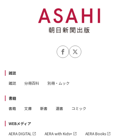
★史上初（3） クイズを科学する
繊細な言語を相手取りつつ、自身のコンディションと向き
合うクイズプレーヤー。早押しクイズは、勝負の全体像と
数多ある個別の要素が相互に作用し合う「複雑系」だ。
「クイズ王は、なぜ高速で答えに辿り着き、ボタンを早く
押せるのか？」「そもそも『答えが分かる』とは何なの
か？」の考察は、とどまることを知らず深みへと進んでい
雑誌
く。認知科学的視点すらも参照しながら思考の深遠を目指
雑誌
分冊百科
別冊・ムック
し、クイズ文化をさらなる発展へいざなう。
書籍
【目次】
書籍
文庫
新書
選書
コミック
序章：マジックからロジックへ
1章：クイズの歴史
WEBメディア
2章：早押しクイズの分類
AERA DIGITAL
AERA with Kids+
AERA Books
2.5章：早押しクイズの分類、そのテレビへの応用