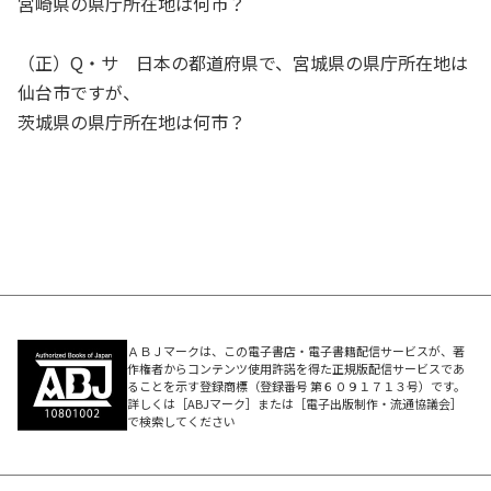
宮崎県の県庁所在地は何市？
取ってもらいたい、クイズ史の「マイルストーン」となる
一冊になるだろう。
（正）Q・サ 日本の都道府県で、宮城県の県庁所在地は
仙台市ですが、
★史上初（1） 膨大な資料を基にクイズ史をひも解く
茨城県の県庁所在地は何市？
戦後、異国の地から日本にやってきたクイズ。クイズ文化
の萌芽～冬の時代を経て到来した2週目のブーム。「クイ
ズは、マジックではない。ロジックだ」（伊沢）。新時代
を開拓し、クイズ界を牽引し続ける伊沢氏自らが、GHQ
によるクイズ番組導入から「東大王」「QuizKnock」ブ
ームまでをロジカルに解き明かす。
ＡＢＪマークは、この電子書店・電子書籍配信サービスが、著
★史上初（2） クイズの問題文をフレームワーク化
作権者からコンテンツ使用許諾を得た正規版配信サービスであ
ることを示す登録商標（登録番号 第６０９１７１３号）です。
これまで体系化されることのなかったクイズの問題文を分
詳しくは［ABJマーク］または［電子出版制作・流通協議会］
で検索してください
類し、その構造を分析。クイズプレーヤーが早押しで用い
る「思考過程」、クイズが持つ「推測や発見の面白さ」を
余すことなく解き明かす。