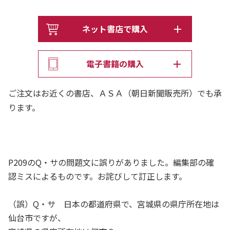
彼の「思考過程」がまるっと見えてくる！
ネット書店で購入
「クイズは無限の可能性を持つエンターテインメントで
す。クイズが文化として見直され注目されている今こそ、
電子書籍の購入
クイズを解く時に何を考えているかという思考過程を解剖
したい！それが私を育ててくれたクイズ界への恩返しにな
ご注文はお近くの書店、ＡＳＡ（朝日新聞販売所）でも承
る。その使命感で無心に執筆を続けた、『クイズのために
ります。
書いたクイズの本』です！」（伊沢）
クイズを愛しすぎた時代の寵児が「クイズ本来の姿」を長
大かつ詳細に、繊細だが優しく解き明かすクイズの解体新
P209のQ・サの問題文に誤りがありました。編集部の確
書。伊沢氏自らが長期間に渡って調査を行い、圧倒的な情
認ミスによるものです。お詫びして訂正します。
報を詰め込んだ超大作である。
熱意のこもった、かつ親しみやすい筆致で、クイズの現在
（誤）Q・サ 日本の都道府県で、宮城県の県庁所在地は
地をロジカルに体系化し、未来への発展をいざなう。クイ
仙台市ですが、
ズプレーヤーはもちろん、クイズ愛好者にはぜひとも手に