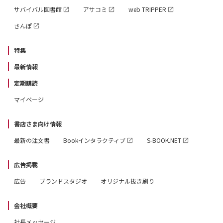
サバイバル図書館
アサコミ
web TRIPPER
3章：クイズと誤答
4章：クイズと作問
さんぽ
5章：クイズ思考と「クイズを伝えること」
特集
あとがき：クイズをクイズのままに
最新情報
【COLUMN】
定期購読
・「クイズ界」古今東西
マイページ
・現代の早押しクイズに「確定ポイント」は存在するの
か？
書店さま向け情報
～早押しクイズの微分学 その現在
最新の注文書
Bookインタラクティブ
S-BOOK.NET
・クイズに統一王者がいない理由～クイズの「強さ」論
・クイズ王と学歴
広告掲載
・再考「クイズの持つ暴力性と、その超克」
広告
ブランドスタジオ
オリジナル抜き刷り
～「ユリイカ」の反省とアップデート
会社概要
社長メッセージ