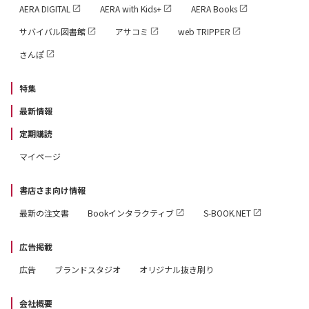
AERA DIGITAL
AERA with Kids+
AERA Books
62 昆虫のサバイバル術 丸のみされても、おしりの穴か
サバイバル図書館
アサコミ
web TRIPPER
ら脱出
さんぽ
64 ■〈実践編〉ニュースの受験問題にトライ！
特集
65 ニュースのニューシ問題
最新情報
72 読解力講座
定期購読
81 ■1年間まるごとふりかえり ニュースカレンダー
マイページ
82 2020年9月のニュース 86 10月のニュース
90 11月のニュース 94 12月のニュース
書店さま向け情報
98 2021年1月のニュース 102 2月のニュース
最新の注文書
Bookインタラクティブ
S-BOOK.NET
106 3月のニュース 110 4月のニュース
広告掲載
114 5月のニュース 118 6月のニュース
122 7月のニュース 126 8月のニュース
広告
ブランドスタジオ
オリジナル抜き刷り
会社概要
■教えて早川明夫先生！