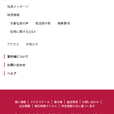
22 （1）新型コロナウイルス関連は2022年入試でも出や
社長メッセージ
すい？
採用情報
48 （2）新型コロナウイルス以外で入試の注目テーマ
先輩社員の声
就活虎の巻
募集要項
は？
採用に関するQ＆A
80 （3）受験本番までの残り時間、追い込み勉強どうす
ればいい？
アクセス
お知らせ
著作権について
お問い合わせ
ヘルプ
個人情報
アクセスデータ
著作権
推奨環境
お問い合わせ
会社概要
朝日新聞デジタル
特定商取引法に基づく表示