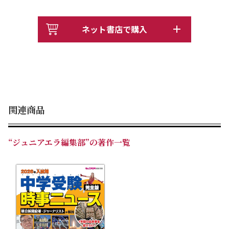
ません。ニュースから考えを述べたり、ニュースをきちん
と理解して背景を解説できたりする力が必要です。この本
ネット書店で購入
はそんな力を養うために最適です。ぜひ親子でこの本を見
ながら時事問題への理解を深めてください。
また、巻頭対談には、QuizKnockの伊沢拓司さんと教育
系YouTuberの葉一さんが登場。勉強への向き合い方や、
関連商品
試験本番までの過ごし方、緊張のほぐし方など多彩なテー
マで話しています。受験生の参考になること間違いなしで
す！
“ジュニアエラ編集部”の著作一覧
さらに、この本は、中学受験を目前に控える小学6年生だ
けに役立つわけではありません。時事問題に興味を持ち始
めた子どもたちすべてに最適です。マンガやイラストが満
載なので楽しく学ぶことができます。ぜひご活用くださ
い。