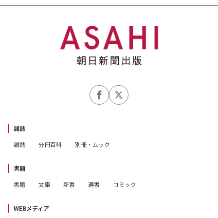
20 日本の建築技術 無形文化遺産に
21 謎が多い聖徳太子は本当はどんな人物？
23 ■2021年の注目！ 3大テーマを深掘り!!
24 あの日から10年 東日本大震災を忘れない
32 マンガとイラストで 政治と選挙がわかる
40 今こそ学びたい オリ・パラの歴史
49 ■最新サイエンスニュース
雑誌
50 ミッションは“月探査”！
雑誌
分冊百科
別冊・ムック
52 「宇宙ごみ（スペースデブリ）」をつかまえろ！
54 史上初のワクチン開発・伝来物語
書籍
56 コロナ禍でも忘れてはいけない地球温暖化
書籍
文庫
新書
選書
コミック
58 他人の感覚を「共有」する ボディーシェアリング
進化中
WEBメディア
60 翼竜の化石？ いいえ、スッポンでした！