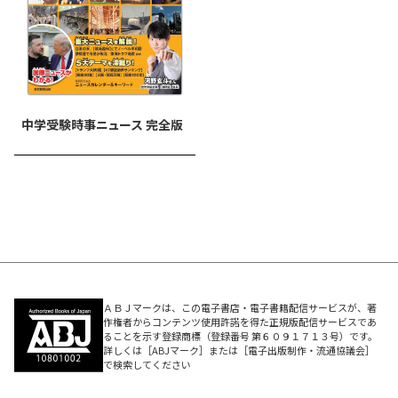
【もくじ】
2 ■Special Dialogue
QuizKnock 伊沢拓司さん×教育系YouTuber 葉一さん
中学受験時事ニュース 完全版
「中学受験に挑むきみへ」
7 ■過去1年の重大ニュース
8 そろって世界遺産登録！
10 温室ガス46％削減で日本はどう変わる？
11 ミャンマーで何が起きているの？
12 核兵器禁止条約発効
ＡＢＪマークは、この電子書店・電子書籍配信サービスが、著
14 皇室はこれからどうなる？
作権者からコンテンツ使用許諾を得た正規版配信サービスであ
ることを示す登録商標（登録番号 第６０９１７１３号）です。
16 国のお財布をチェック
詳しくは［ABJマーク］または［電子出版制作・流通協議会］
で検索してください
17 官僚の接待はなぜ問題？
18 東日本大震災から10年 原発はどうなる？