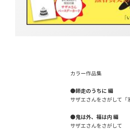
カラー作品集
●師走のうちに 編
サザエさんをさがして「
●鬼は外、福は内 編
サザエさんをさがして 