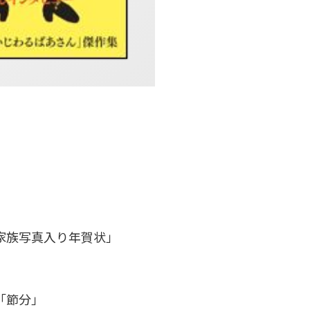
家族写真入り年賀状」
「節分」