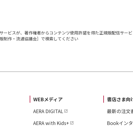
サービスが、著作権者からコンテンツ使用許諾を得た正規版配信サービ
出版制作・流通協議会］で検索してください
WEBメディア
書店さま向
AERA DIGITAL
最新の注文
AERA with Kids+
Bookイン