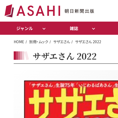
ジャンル
雑誌
HOME
別冊・ムック
サザエさん
サザエさん 2022
サザエさん 2022