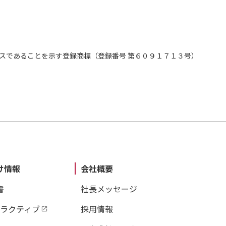
スであることを示す登録商標（登録番号 第６０９１７１３号）
け情報
会社概要
書
社長メッセージ
タラクティブ
採用情報