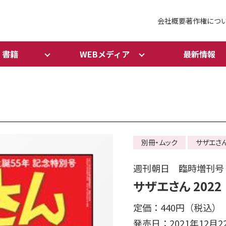
会社概要
著作権につ
書籍
WEBメディア
最新情報
別冊・ムック
サザエさ
週刊朝日 臨時増刊号
サザエさん 2022
定価：440円（税込）
発売日：2021年12月2