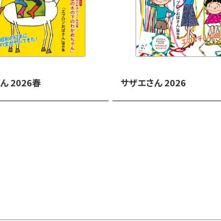
ん 2026春
サザエさん 2026