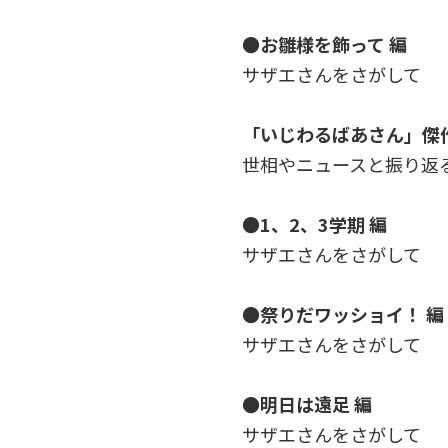
●お雛様を飾って 編
サザエさんをさがして 
「いじわるばあさん」傑
世相やニュースと振り返
●1、2、3学期 編
サザエさんをさがして 
●祭りだワッショイ！ 編
サザエさんをさがして 
●明日は遠足 編
サザエさんをさがして 