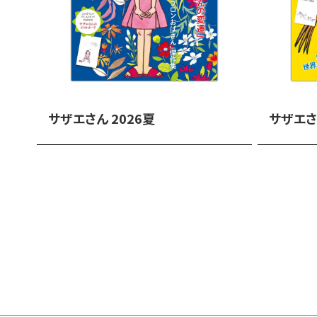
サザエさん 2026夏
サザエさ