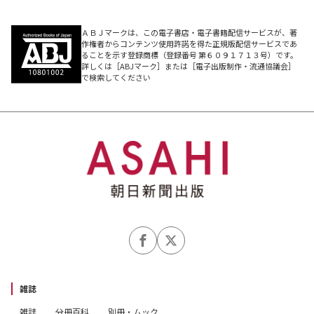
【プロフィール】
著・沈揆先（シム・ギュソン）／1956年、韓国・京畿道
ＡＢＪマークは、この電子書店・電子書籍配信サービスが、著
作権者からコンテンツ使用許諾を得た正規版配信サービスであ
安城生まれ。ソウル大学国語教育学科卒業後、83年に保
ることを示す登録商標（登録番号 第６０９１７１３号）です。
詳しくは［ABJマーク］または［電子出版制作・流通協議会］
守系大手新聞社である東亜日報入社。東京特派員、編集局
で検索してください
長、論説室長、大記者などを歴任したのち、2017年に退
社。15年の韓日慰安婦合意に基づき発足した「和解・癒
やし財団」の理事も務めた。現在はソウル大の日本研究所
客員研究員。著書に『日本を書く』、『朝鮮通信使 韓国
の中の今日』（ともに2017年）、『ジャパンウォチャー
― 誰が日本を見ているのか』（2021年、すべて未邦
訳）などがある。
訳・箱田哲也（はこだ・てつや）／1988年4月、朝日新聞
社入社。初任地の鹿児島支局や旧産炭地の筑豊支局（福岡
県）などを経て、97年から沖縄・那覇支局で在日米軍問
雑誌
題を取材。朝鮮半島関係では、94年にソウルの延世大学
雑誌
分冊百科
別冊・ムック