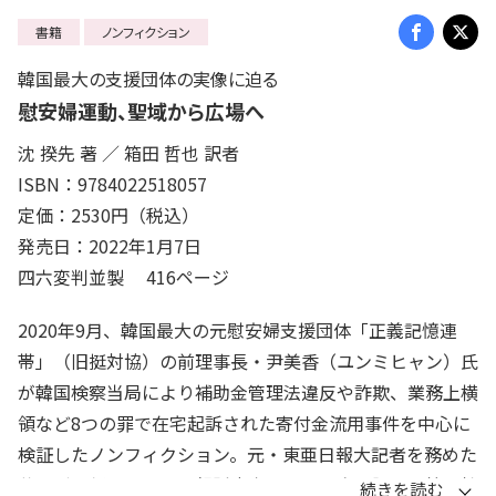
書籍
ノンフィクション
韓国最大の支援団体の実像に迫る
慰安婦運動、聖域から広場へ
沈 揆先 著 ／ 箱田 哲也 訳者
ISBN：9784022518057
定価：2530円（税込）
発売日：2022年1月7日
四六変判並製 416ページ
2020年9月、韓国最大の元慰安婦支援団体「正義記憶連
帯」（旧挺対協）の前理事長・尹美香（ユンミヒャン）氏
が韓国検察当局により補助金管理法違反や詐欺、業務上横
領など8つの罪で在宅起訴された寄付金流用事件を中心に
検証したノンフィクション。元・東亜日報大記者を務めた
著者が関係者の証言や起訴内容などを丹念に調べ、韓国社