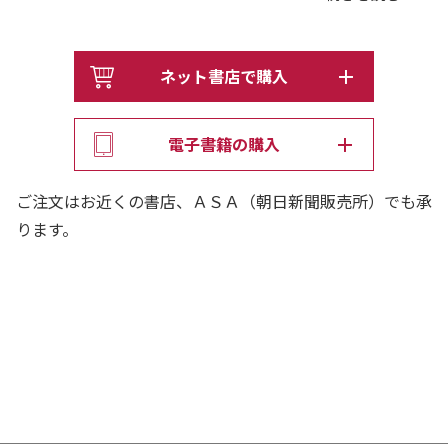
会で「聖域」とされ、メディアの批判の対象から外れされ
てきた支援団体の「実像」に切り込んだ話題作。待望の邦
訳。
ネット書店で購入
【目次】
電子書籍の購入
日本語版の出版にあたって
内部監視者としての記録
ご注文はお近くの書店、ＡＳＡ（朝日新聞販売所）でも承
出版にあたって
ります。
記事で彩るステンドグラス
プロローグ
尹美香事件と文喜相法案、法と感情の間
第1章 尹美香・慰安婦・大統領
第2章 慰安婦合意と和解・癒やし財団
第3章 強制徴用問題と文喜相法案
エピローグ 被害者の品格