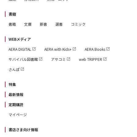
語学堂で韓国語研修。99年からと2008年からの2度にわた
り、ソウルで特派員生活を送った。13年4月より朝日新聞
書籍
論説委員。
書籍
文庫
新書
選書
コミック
WEBメディア
AERA DIGITAL
AERA with Kids+
AERA Books
サバイバル図書館
アサコミ
web TRIPPER
さんぽ
特集
最新情報
定期購読
マイページ
書店さま向け情報