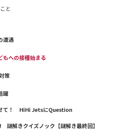
とこと
の遭遇
もへの接種始まる
対策
活躍
HiHi JetsにQuestion
!! 謎解きクイズノック【謎解き最終回】