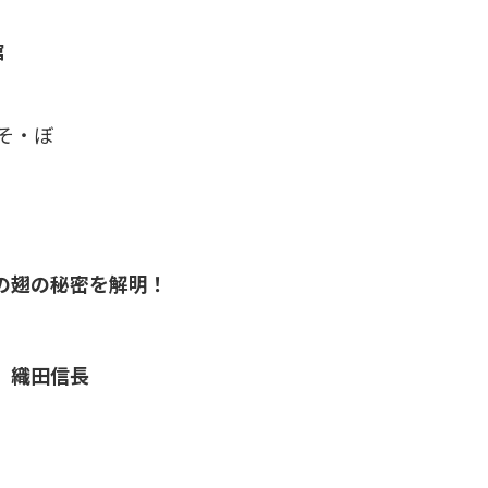
館
そ・ぼ
の翅の秘密を解明！
 織田信長