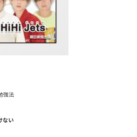
勉強法
けない