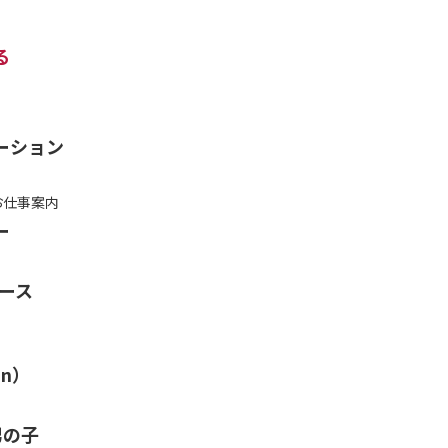
る
ーション
お仕事案内
ー
ース
an）
男の子