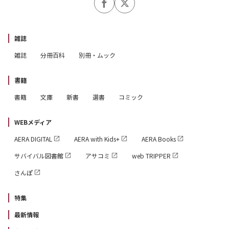
雑誌
雑誌
分冊百科
別冊・ムック
書籍
書籍
文庫
新書
選書
コミック
WEBメディア
AERA DIGITAL
AERA with Kids+
AERA Books
サバイバル図書館
アサコミ
web TRIPPER
さんぽ
特集
最新情報