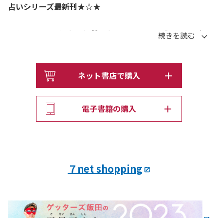
占いシリーズ最新刊★☆★
これまで6万人以上を無償で占い、一貫して「開運」を極
め続けてきた“芸能界最強の占い師”がおくる、「開運の手
引き」2023年版。
「当たりすぎてビックリ！」「毎日、元気をもらえる」
ネット書店で購入
「悩んでたときに救われた」「買ってよかった」……の声
を受け、大人気占い師ゲッターズ飯田が、先行きが見えづ
電子書籍の購入
らいこの時代に、運気の流れに乗るための開運法を伝授し
ます。
2023年は、個性が活きる新時代のはじまり――。
７net shopping
【内容―CONTENTS】
☆表紙は今年もあなたのラッキーカラー！ 持っているだ
けで運気が良くなる「ラッキーアイテム」に!?