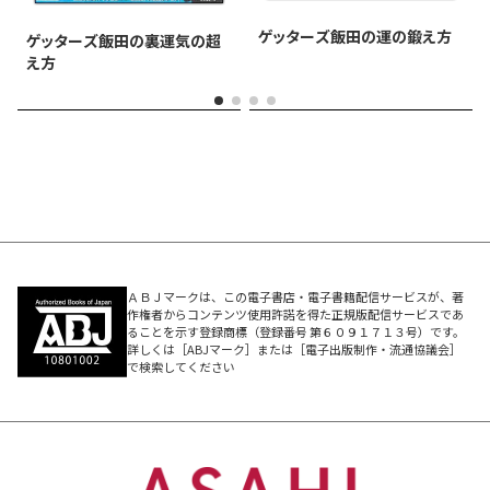
→初心者の方でも、さらに簡単にタイプがわかるようにな
ゲッターズ飯田の運の鍛え方
ゲッターズ飯田の裏運気の超
りました！
え方
★運気別の開運アクション
→「この運気の日はなにをすればいいの？」にお答えしま
す！
★ タイプ別「運気のいい時期に心がけたい10のこと」
「裏の時期に心にとどめたい10のこと」
→運気によって心がけるべき点を、タイプ別に伝授しま
す！
★2023年1～12月のページは、これまで以上に充実！ 情
ＡＢＪマークは、この電子書店・電子書籍配信サービスが、著
作権者からコンテンツ使用許諾を得た正規版配信サービスであ
報量UP！
ることを示す登録商標（登録番号 第６０９１７１３号）です。
→もっと詳しく知りたい！の声に背中を押され増やしちゃ
詳しくは［ABJマーク］または［電子出版制作・流通協議会］
で検索してください
いました。
★五星三心占いQ＆A
→編集部に寄せられた「五星三心占い」にまつわる質問に
お答えしました。