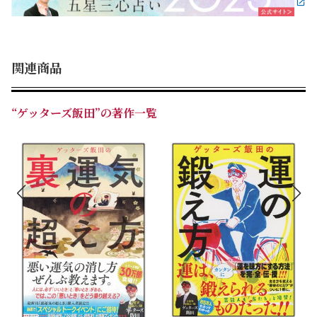
☆この1冊で、あなたの基本性格から、2022年後半（9月
～）と2023年をどのように過ごせばよいかまで、すべて
わかります!!
関連商品
☆毎月の行動指針となる「運気グラフ」「開運3か条」、
毎日を過ごすうえでのアドバイスとなる「運気カレンダ
ー」をたっぷり収録。
“ゲッターズ飯田”の著作一覧
☆自分以外の人も全員占うことができる「全120タイプ別
2023年の運勢＆開運3か条」も収録。この1冊で、あなた
もプチ・ゲッターズに!?
☆総合運、恋愛&結婚運、仕事運、金運、健康運、家庭
運、相性……、1冊で365日楽しめます。
この本で、あなたの2023年をもっと楽しい1年に。
【2023年版のパワーアップポイント】
★「タイプの調べ方」巻頭折込（QRコード付き）