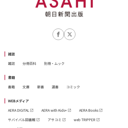
And more !!
※紙の書籍には、巻末に「ヒミツの袋とじ」がついていま
す
※本書では1938年～2023年生まれの方の「命数」を調べ
ることができます
雑誌
雑誌
分冊百科
別冊・ムック
書籍
書籍
文庫
新書
選書
コミック
WEBメディア
AERA DIGITAL
AERA with Kids+
AERA Books
サバイバル図書館
アサコミ
web TRIPPER