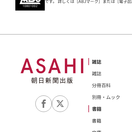
です。 詳しくは［ABJマーク］または［電子
雑誌
雑誌
分冊百科
別冊・ムック
書籍
書籍