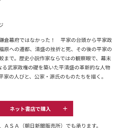
日
ージ
鎌倉幕府ではなかった！ 平家の台頭から平家政
福原への遷都、清盛の挫折と死、その後の平家の
較まで。歴史小説作家ならではの観察眼で、幕末
になる武家政権の礎を築いた平清盛の革新的な人物
平家の人びと、公家・源氏のものたちを描く。
ネット書店で購入
、ＡＳＡ（朝日新聞販売所）でも承ります。