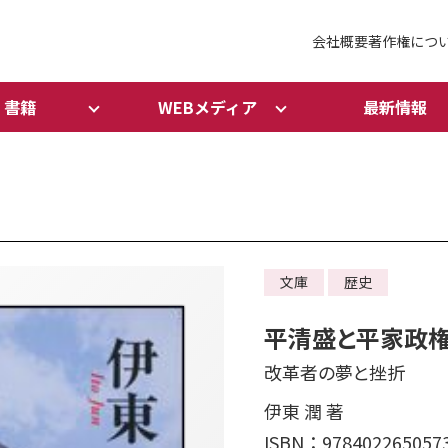
会社概要
著作権につ
書籍
WEBメディア
最新情報
文庫
歴史
平清盛と平家政
改革者の夢と挫折
伊東 潤 著
ISBN：978402265057