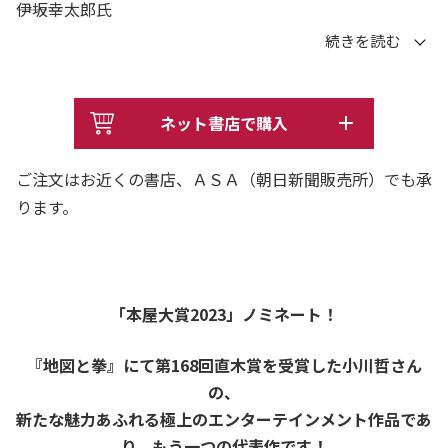
――伊坂幸太郎氏
一度本を開いたらもう終わりだ。面白すぎてそのまま読み
切ってしまった。
熱くて、ワクワクして、予想もつかない感動が襲ってく
ネット書店で購入
る。
ミステリーでも、バトルものでも、人生ドラマでもある。
ご注文はお近くの書店、ＡＳＡ（朝日新聞販売所）でも承
でもそれだけじゃない。ジャンルはたぶん「面白い小説」
ります。
だ。
――佐久間宣行氏
「本屋大賞2023」ノミネート！
＊＊＊＊
『ゲームの王国』『嘘と正典』『地図と拳』。一作ごとに
『地図と拳』にて第168回直木賞を受賞した小川哲さん
現代小説の到達点を更新し続ける著者の才気がほとばし
の、
る、唯一無二の＜クイズ小説＞が誕生しました。雑誌掲載
新たな魅力あふれる極上のエンターテインメント作品であ
時から共同通信や図書新聞の文芸時評等に取り上げられ、
り、もう一つの代表作です！