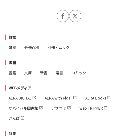
雑誌
雑誌
分冊百科
別冊・ムック
書籍
書籍
文庫
新書
選書
コミック
WEBメディア
AERA DIGITAL
AERA with Kids+
AERA Books
サバイバル図書館
アサコミ
web TRIPPER
さんぽ
特集