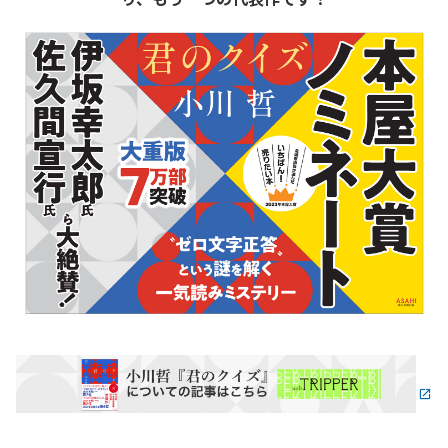
またSNSでも盛り上がりを見せる、話題沸騰の一冊です！
ストーリー：生放送のTV番組『Q-1グランプリ』決勝戦に
出場したクイズプレーヤーの三島玲央は、対戦相手・本庄
絆が、まだ一文字も問題が読まれぬうちに回答し正解し、
優勝を果たすという不可解な事態をいぶかしむ。いったい
彼はなぜ、正答できたのか？ 真相を解明しようと彼につ
いて調べ、決勝戦を1問ずつ振り返る三島はやがて、自ら
の記憶も掘り起こしていくことになり――。
読めば、クイズプレーヤーの思考と世界がまるごと体験で
きる。人生のある瞬間が鮮やかによみがえる。そして読
後、あなたの「知る」は更新される！
「不可能犯罪」を解く一気読み必至の卓抜したミステリー
にして、エモーショナルなのに知的興奮に満ちた超エンタ
ーテインメント！