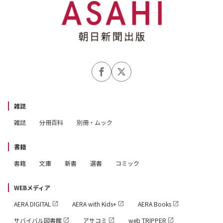
雑誌
雑誌
分冊百科
別冊・ムック
書籍
書籍
文庫
新書
選書
コミック
WEBメディア
AERA DIGITAL
AERA with Kids+
AERA Books
サバイバル図書館
アサコミ
web TRIPPER