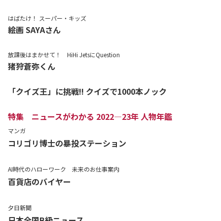
はばたけ！ スーパー・キッズ
絵画 SAYAさん
放課後はまかせて！ HiHi JetsにQuestion
猪狩蒼弥くん
「クイズ王」に挑戦!! クイズで1000本ノック
特集 ニュースがわかる 2022―23年 人物年鑑
マンガ
コリゴリ博士の暴投ステーション
AI時代のハローワーク 未来のお仕事案内
百貨店のバイヤー
夕日新聞
日本全国B級ニュース