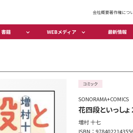
会社概要
著作権につ
書籍
WEBメディア
最新情報
コミック
SONORAMA+COMICS
花四段といっしょ 
増村 十七
ISBN：978402214355