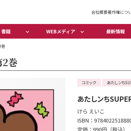
会社概要
著作権につ
書籍
WEBメディア
最新情報
2巻
第2巻
コミック
あたしンちSU
あたしンちSUPE
けら えいこ
ISBN：978402251888
定価：990円（税込）