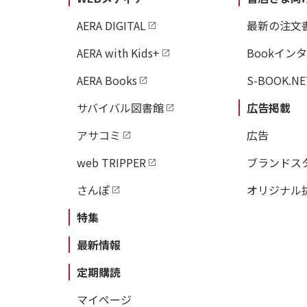
AERA DIGITAL
最新の注文
AERA with Kids+
Bookイン
AERA Books
S-BOOK.NE
サバイバル図書館
広告掲載
アサコミ
広告
web TRIPPER
ブランドス
さんぽ
オリジナル
特集
最新情報
定期購読
マイページ