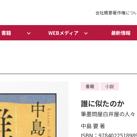
会社概要
著作権につ
書籍
WEBメディア
最新情報
書籍
小説
誰に似たのか
筆墨問屋白井屋の人々
中島 要 著
ISBN：978402251898