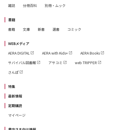
雑誌
分冊百科
別冊・ムック
書籍
書籍
文庫
新書
選書
コミック
WEBメディア
AERA DIGITAL
AERA with Kids+
AERA Books
サバイバル図書館
アサコミ
web TRIPPER
さんぽ
特集
最新情報
定期購読
マイページ
書店さま向け情報