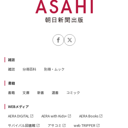
雑誌
雑誌
分冊百科
別冊・ムック
書籍
書籍
文庫
新書
選書
コミック
WEBメディア
AERA DIGITAL
AERA with Kids+
AERA Books
サバイバル図書館
アサコミ
web TRIPPER