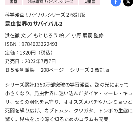
書籍
科学漫画サバイバルシリーズ
児童書
科学漫画サバイバルシリーズ 2 改訂版
昆虫世界のサバイバル2
洪在徹 文 ／ もとじろう 絵 ／ 小野 展嗣 監修
ISBN：9784023322493
定価：1320円（税込）
発売日：2023年7月7日
Ｂ５変判並製 208ページ シリーズ 2 改訂版
シリーズ累計1350万部突破の学習漫画。謎の光によって
小さくなり、昆虫世界に迷い込んだダイヤ・マーレ・キュ
リ。セミの羽化を見守り、オオスズメバチやハンミョウと
死闘を繰り広げ、カブトムシ、クワガタ、トンボの生態に
驚く。昆虫をより深く知るためのコラムも充実。