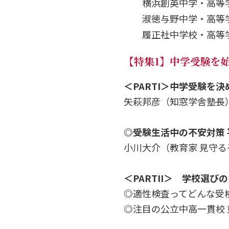
横浜創英中学・高等
淑徳与野中学・高等
履正社中学校・高等
【特集1】中学受験を
＜PARTI＞中学受験を
矢萩邦彦（知窓学舎塾長
◎受験生活中の不安対策
小川大介（教育家 見守る
＜PARTII＞ 学校選び
◎適性検査ってどんな受
◎注目の公立中高一貫校