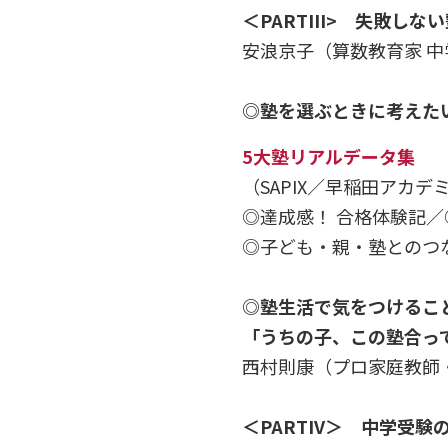
＜PARTIII> 失敗しな
安浪京子（算数教育家 
◎塾を選ぶときに考えたい
5大塾リアルデータ集
（SAPIX／早稲田アカ
◎達成感！ 合格体験記／
◎子ども・親・塾とのつ
◎塾生活で気をつけるこ
「うちの子、この塾合っ
西村則康（プロ家庭教師
＜PARTIV＞ 中学受