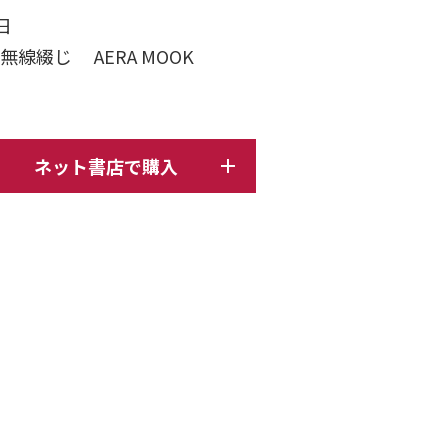
日
無線綴じ AERA MOOK
ネット書店で購入