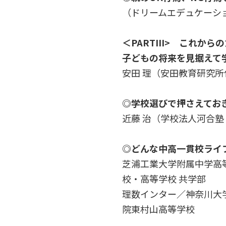
（ドリームエデュケーシ
＜PARTIII> これか
子どもの将来を見据えて
安田 理（安田教育研究所
◎学校選びで押さえてお
近藤 治（学校法人河合塾
◎どんな中高一貫校ライ
芝浦工業大学附属中学高
校・高等学校 共学部
理数インター／神奈川大
院東村山高等学校