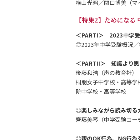
横山光昭／関口博美（マ
【特集2】ためになる
＜PARTI＞ 2023中
◎2023年中学受験概況
＜PARTII＞ 知識よ
後藤和浩（声の教育社）
桐朋女子中学校・高等学
院中学校・高等学校
◎楽しみながら読み切る力
齊藤美琴（中学受験コー
◎親のOK行為、NG行為