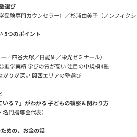
い塾選び
中学受験専門カウンセラー）／杉浦由美子（ノンフィクシ
 5つのポイント
デミー／四谷大塚／日能研／栄光ゼミナール）
◎進学実績 学びの質が高い 注目の中規模4塾
ながりが深い 関西エリアの塾選び
と
ている？」がわかる 子どもの観察＆関わり方
・名門指導会代表）
験のための、お金の話