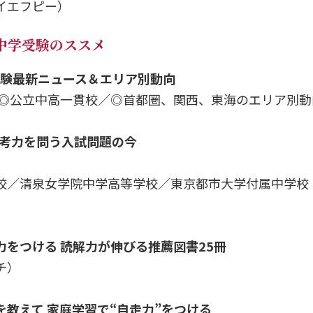
イエフピー）
 中学受験のススメ
学受験最新ニュース＆エリア別動向
／◎公立中高一貫校／◎首都圏、関西、東海のエリア別動
り思考力を問う入試問題の今
校／清泉女学院中学高等学校／東京都市大学付属中学校
をつける 読解力が伸びる推薦図書25冊
チ）
を教えて 家庭学習で“自走力”をつける