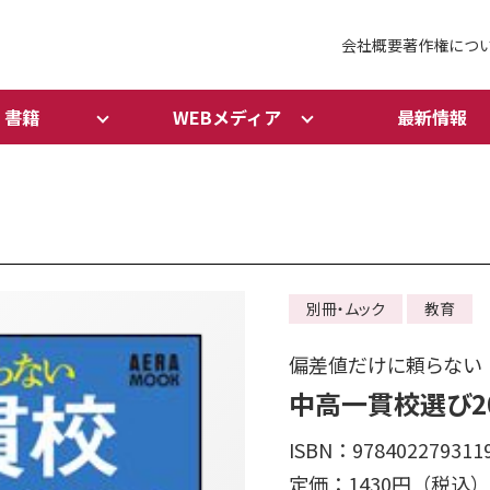
会社概要
著作権につ
書籍
WEBメディア
最新情報
別冊・ムック
教育
偏差値だけに頼らない
中高一貫校選び20
ISBN：978402279311
定価：1430円（税込）