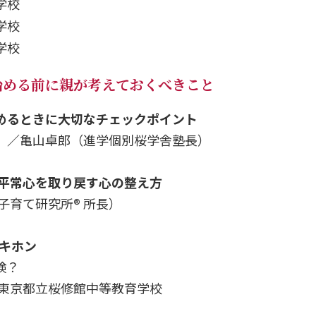
学校
学校
学校
始める前に親が考えておくべきこと
決めるときに大切なチェックポイント
）／亀山卓郎（進学個別桜学舎塾長）
 平常心を取り戻す心の整え方
子育て研究所® 所長）
のキホン
検？
 東京都立桜修館中等教育学校