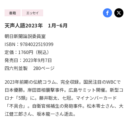
書籍
エッセイ
天声人語2023年 1月−6月
朝日新聞論説委員室
ISBN：9784022519399
定価：1760円（税込）
発売日：2023年9月7日
四六判並製 280ページ
2023年前期の伝統コラム、完全収録。国民注目のWBCで
日本優勝。岸田首相襲撃事件。広島サミット開催。新型コ
ロナ「5類」に。藤井聡太、七冠。マイナンバーカード
「不具合」。自衛官候補生の発砲事件。松本零士さん、大
江健三郎さん、坂本龍一さん逝去。