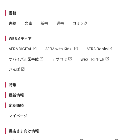
書籍
書籍
文庫
新書
選書
コミック
WEBメディア
AERA DIGITAL
AERA with Kids+
AERA Books
サバイバル図書館
アサコミ
web TRIPPER
さんぽ
特集
最新情報
定期購読
マイページ
書店さま向け情報