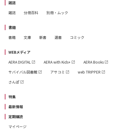
雑誌
雑誌
分冊百科
別冊・ムック
書籍
書籍
文庫
新書
選書
コミック
WEBメディア
AERA DIGITAL
AERA with Kids+
AERA Books
サバイバル図書館
アサコミ
web TRIPPER
さんぽ
特集
最新情報
定期購読
マイページ