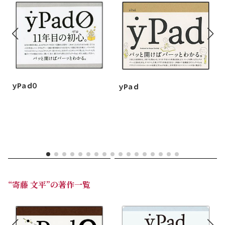
ｙPａｄ０
ｙPａｄ
“寄藤 文平”の著作一覧