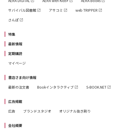
AERA DIGITAL
AERA with Kids+
AERA Books
サバイバル図書館
アサコミ
web TRIPPER
さんぽ
特集
最新情報
定期購読
マイページ
書店さま向け情報
最新の注文書
Bookインタラクティブ
S-BOOK.NET
広告掲載
広告
ブランドスタジオ
オリジナル抜き刷り
会社概要