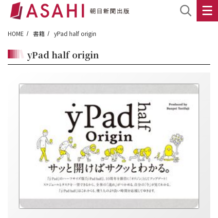
HOME
書籍
yPad half origin
yPad half origin