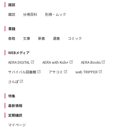
雑誌
雑誌
分冊百科
別冊・ムック
書籍
書籍
文庫
新書
選書
コミック
WEBメディア
AERA DIGITAL
AERA with Kids+
AERA Books
サバイバル図書館
アサコミ
web TRIPPER
さんぽ
特集
最新情報
定期購読
マイページ