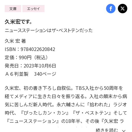
文庫
エッセイ
久米宏です。
ニュースステーションはザ・ベストテンだった
久米 宏 著
ISBN：9784022620842
定価：990円（税込）
発売日：2023年10月6日
Ａ６判並製 340ページ
久米宏、初の書き下ろし自叙伝。TBS入社から50周年を
経てメディアに生きた日々を振り返る。入社の顛末から病
気に苦しんだ新人時代。永六輔さんに「拾われた」ラジオ
時代、『ぴったしカン・カン』『ザ・ベストテン』そして
『ニュースステーション』の18年半、その後『久米宏 ラ
ジオなんですけど』の現在まで。久米宏という不世出のス