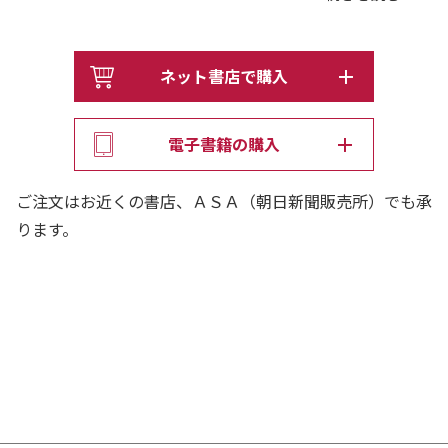
ターの道のりはメディア史にそのまま重なる。メディアの
新しいありかたを開拓してきた一人の人間の成長物語とし
てめっぽうおもしろい、さらにラジオからテレビの貴重な
ネット書店で購入
メディア史の記録。
電子書籍の購入
ご注文はお近くの書店、ＡＳＡ（朝日新聞販売所）でも承
ります。