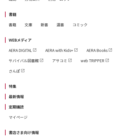
書籍
書籍
文庫
新書
選書
コミック
WEBメディア
AERA DIGITAL
AERA with Kids+
AERA Books
サバイバル図書館
アサコミ
web TRIPPER
さんぽ
特集
最新情報
定期購読
マイページ
書店さま向け情報