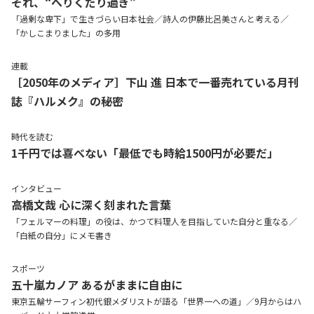
それ、“へりくだり過ぎ”
「過剰な卑下」で生きづらい日本社会／詩人の伊藤比呂美さんと考える／
「かしこまりました」の多用
連載
［2050年のメディア］下山 進 日本で一番売れている月刊
誌『ハルメク』の秘密
時代を読む
1千円では喜べない「最低でも時給1500円が必要だ」
インタビュー
高橋文哉
心に深く刻まれた言葉
「フェルマーの料理」の役は、かつて料理人を目指していた自分と重なる／
「白紙の自分」にメモ書き
スポーツ
五十嵐カノア あるがままに自由に
東京五輪サーフィン初代銀メダリストが語る「世界一への道」／9月からはハ