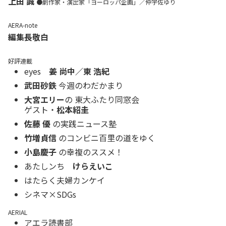
上田 誠
●劇作家・演出家「ヨーロッパ企画」／仲宇佐ゆり
AERA-note
編集長敬白
好評連載
eyes
姜 尚中／東 浩紀
武田砂鉄
今週のわだかまり
大宮エリー
の 東大ふたり同窓会
ゲスト・
松本紹圭
佐藤 優
の実践ニュース塾
竹増貞信
のコンビニ百里の道をゆく
小島慶子
の幸複のススメ！
あたしンち
けらえいこ
はたらく夫婦カンケイ
シネマ×SDGs
AERIAL
アエラ読書部