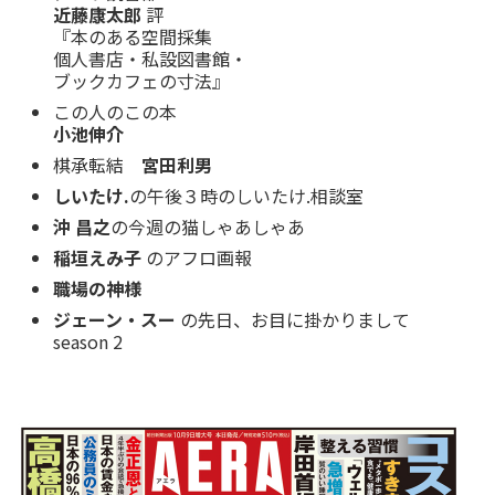
近藤康太郎
評
『本のある空間採集
個人書店・私設図書館・
ブックカフェの寸法』
この人のこの本
小池伸介
棋承転結
宮田利男
しいたけ.
の午後３時のしいたけ.相談室
沖 昌之
の今週の猫しゃあしゃあ
稲垣えみ子
のアフロ画報
職場の神様
ジェーン・スー
の先日、お目に掛かりまして
season 2