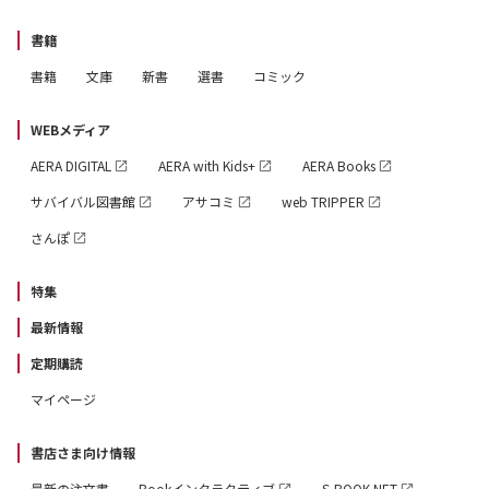
書籍
書籍
文庫
新書
選書
コミック
WEBメディア
AERA DIGITAL
AERA with Kids+
AERA Books
サバイバル図書館
アサコミ
web TRIPPER
さんぽ
特集
最新情報
定期購読
マイページ
書店さま向け情報
最新の注文書
Bookインタラクティブ
S-BOOK.NET