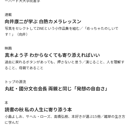
ーバード大大学院進学
連載
向井康二が学ぶ 白熱カメラレッスン
写真をセレクトしてZINEという小作品集を組む／「めっちゃたのしいで
す！」（向井）
映画
真木よう子 わからなくても寄り添えればいい
過去に戻れるボタンがあっても、押さないと思う／演じること、人を理解す
ること、母親であること
トップの源流
丸紅・國分文也会長 両親と同じ「発想の自由さ」
本
読書の秋 私の人生に寄り添う本
小島よしお、サヘル・ローズ、高橋弘樹、本好きが選ぶ15冊／雑草の生き方
に学んだ