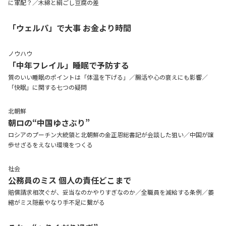
に軍配？／木綿と絹ごし豆腐の差
「ウェルパ」で大事 お金より時間
ノウハウ
「中年フレイル」睡眠で予防する
質のいい睡眠のポイントは「体温を下げる」／腸活や心の衰えにも影響／
「快眠」に関する七つの疑問
北朝鮮
朝ロの“中国ゆさぶり”
ロシアのプーチン大統領と北朝鮮の金正恩総書記が会談した狙い／中国が譲
歩せざるをえない環境をつくる
社会
公務員のミス 個人の責任どこまで
賠償請求相次ぐが、妥当なのかやりすぎなのか／全職員を減給する条例／萎
縮がミス隠蔽やなり手不足に繋がる