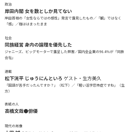
政治
岸田内閣 女を数としか見てない
岸田首相の「女性ならではの感性」発言で露見したもの／「観」ではなく
「感」／枷ははまったまま
社会
同族経営 身内の論理を優先した
ジャニーズ、ビッグモーターで露呈した弊害／国内全企業の96.4％が「同族
会社」
連載
松下洸平
じゅうにんといろ
ゲスト・生方美久
「国語が苦手だったんですか？」（松下）／「軽い活字恐怖症ですね」（生
方）
表紙の人
高橋文哉●俳優
現代の肖像