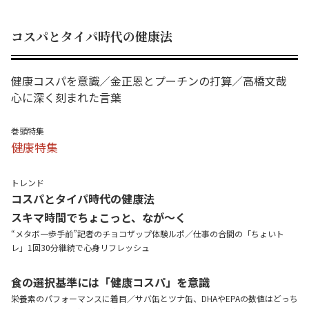
コスパとタイパ時代の健康法
健康コスパを意識／金正恩とプーチンの打算／高橋文哉
心に深く刻まれた言葉
巻頭特集
健康特集
トレンド
コスパとタイパ時代の健康法
スキマ時間でちょこっと、なが～く
“メタボ一歩手前”記者のチョコザップ体験ルポ／仕事の合間の「ちょいト
レ」1回30分継続で心身リフレッシュ
食の選択基準には「健康コスパ」を意識
栄養素のパフォーマンスに着目／サバ缶とツナ缶、DHAやEPAの数値はどっち