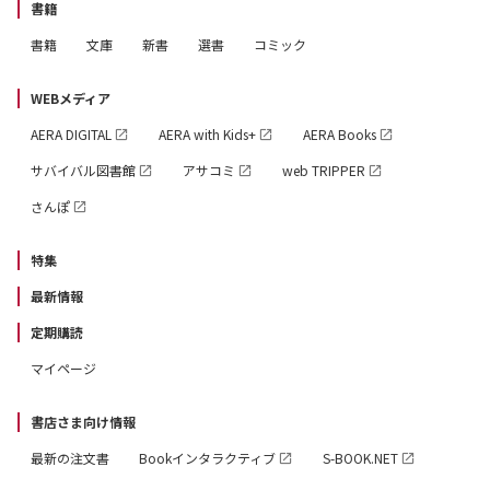
書籍
書籍
文庫
新書
選書
コミック
WEBメディア
AERA DIGITAL
AERA with Kids+
AERA Books
サバイバル図書館
アサコミ
web TRIPPER
さんぽ
特集
最新情報
定期購読
マイページ
書店さま向け情報
最新の注文書
Bookインタラクティブ
S-BOOK.NET