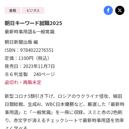
書籍
ビジネス
朝日キーワード就職2025
最新時事用語＆一般常識
朝日新聞出版 編
ISBN：9784022276551
定価：1100円（税込）
発売日：2023年11月7日
Ｂ６判並製 240ページ
品切れ・再販未定
新型コロナ5類引き下げ、ロシアのウクライナ侵攻、植田
日銀総裁、生成AI、WBC日本優勝など、厳選した「最新時
事用語」と「一般常識」を一冊に収録。スミと赤の2色刷
り、赤文字が消えるチェックシートで最新時事用語を効率
よく学べる。