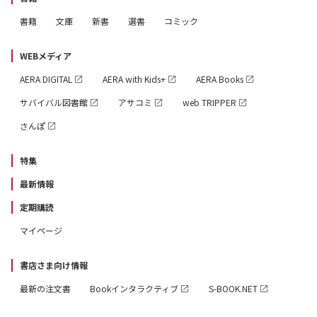
書籍
文庫
新書
選書
コミック
WEBメディア
AERA DIGITAL
AERA with Kids+
AERA Books
サバイバル図書館
アサコミ
web TRIPPER
さんぽ
特集
最新情報
定期購読
マイページ
書店さま向け情報
最新の注文書
Bookインタラクティブ
S-BOOK.NET