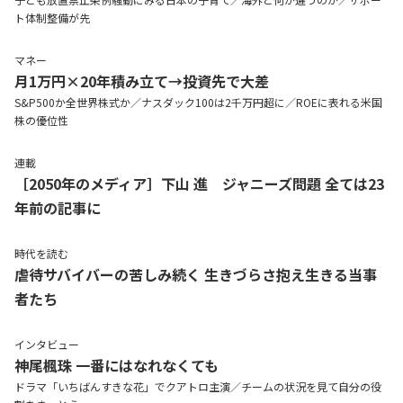
ト体制整備が先
マネー
月1万円×20年積み立て→投資先で大差
S&P500か全世界株式か／ナスダック100は2千万円超に／ROEに表れる米国
株の優位性
連載
［2050年のメディア］下山 進 ジャニーズ問題 全ては23
年前の記事に
時代を読む
虐待サバイバーの苦しみ続く 生きづらさ抱え生きる当事
者たち
インタビュー
神尾楓珠
一番にはなれなくても
ドラマ「いちばんすきな花」でクアトロ主演／チームの状況を見て自分の役