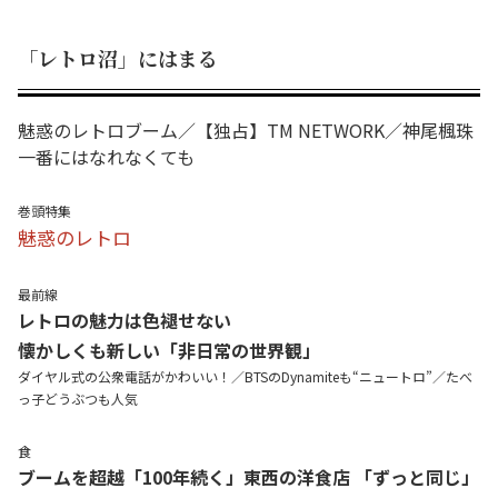
「レトロ沼」にはまる
魅惑のレトロブーム／【独占】TM NETWORK／神尾楓珠
一番にはなれなくても
巻頭特集
魅惑のレトロ
最前線
レトロの魅力は色褪せない
懐かしくも新しい「非日常の世界観」
ダイヤル式の公衆電話がかわいい！／BTSのDynamiteも“ニュートロ”／たべ
っ子どうぶつも人気
食
ブームを超越「100年続く」東西の洋食店 「ずっと同じ」