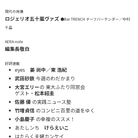
現代の肖像
ロジェリオ五十嵐ヴァズ
●Bar TRENCH チーフバーテンダー／中村
千晶
AERA-note
編集長敬白
好評連載
eyes
姜 尚中／東 浩紀
武田砂鉄
今週のわだかまり
大宮エリー
の 東大ふたり同窓会
ゲスト・
松本紹圭
佐藤 優
の実践ニュース塾
竹増貞信
のコンビニ百里の道をゆく
小島慶子
の幸複のススメ！
あたしンち
けらえいこ
はたらく夫婦カンケイ