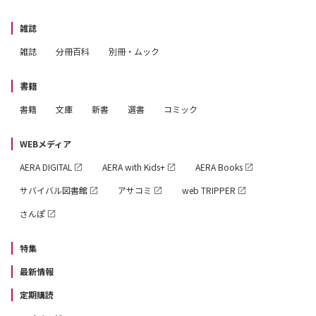
雑誌
雑誌
分冊百科
別冊・ムック
書籍
書籍
文庫
新書
選書
コミック
WEBメディア
AERA DIGITAL
AERA with Kids+
AERA Books
サバイバル図書館
アサコミ
web TRIPPER
さんぽ
特集
最新情報
定期購読