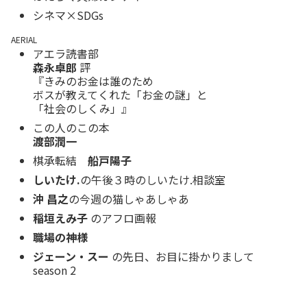
シネマ×SDGs
AERIAL
アエラ読書部
森永卓郎
評
『きみのお金は誰のため
ボスが教えてくれた「お金の謎」と
「社会のしくみ」』
この人のこの本
渡部潤一
棋承転結
船戸陽子
しいたけ.
の午後３時のしいたけ.相談室
沖 昌之
の今週の猫しゃあしゃあ
稲垣えみ子
のアフロ画報
職場の神様
ジェーン・スー
の先日、お目に掛かりまして
season 2