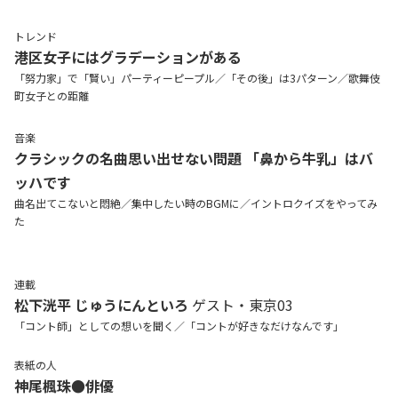
トレンド
港区女子にはグラデーションがある
「努力家」で「賢い」パーティーピープル／「その後」は3パターン／歌舞伎
町女子との距離
音楽
クラシックの名曲思い出せない問題 「鼻から牛乳」はバ
ッハです
曲名出てこないと悶絶／集中したい時のBGMに／イントロクイズをやってみ
た
連載
松下洸平
じゅうにんといろ
ゲスト・東京03
「コント師」としての想いを聞く／「コントが好きなだけなんです」
表紙の人
神尾楓珠●俳優