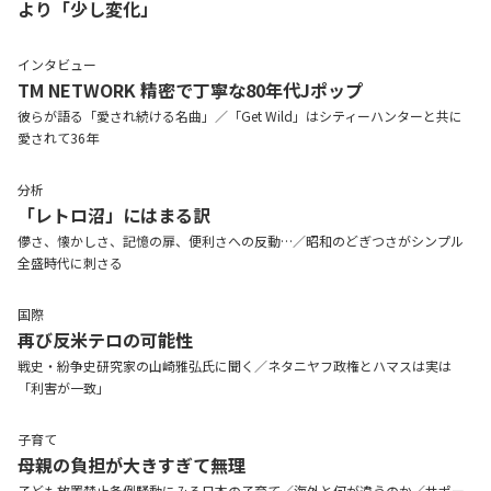
より「少し変化」
インタビュー
TM NETWORK 精密で丁寧な80年代Jポップ
彼らが語る「愛され続ける名曲」／「Get Wild」はシティーハンターと共に
愛されて36年
分析
「レトロ沼」にはまる訳
儚さ、懐かしさ、記憶の扉、便利さへの反動…／昭和のどぎつさがシンプル
全盛時代に刺さる
国際
再び反米テロの可能性
戦史・紛争史研究家の山崎雅弘氏に聞く／ネタニヤフ政権とハマスは実は
「利害が一致」
子育て
母親の負担が大きすぎて無理
子ども放置禁止条例騒動にみる日本の子育て／海外と何が違うのか／サポー