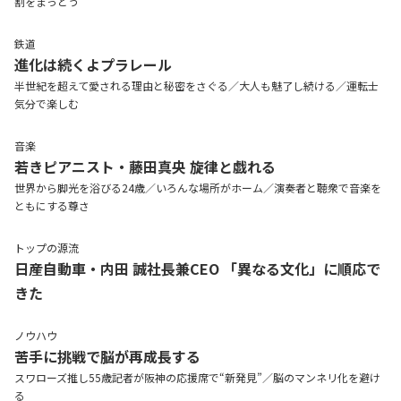
割をまっとう
鉄道
進化は続くよプラレール
半世紀を超えて愛される理由と秘密をさぐる／大人も魅了し続ける／運転士
気分で楽しむ
音楽
若きピアニスト・藤田真央 旋律と戯れる
世界から脚光を浴びる24歳／いろんな場所がホーム／演奏者と聴衆で音楽を
ともにする尊さ
トップの源流
日産自動車・内田 誠社長兼CEO 「異なる文化」に順応で
きた
ノウハウ
苦手に挑戦で脳が再成長する
スワローズ推し55歳記者が阪神の応援席で“新発見”／脳のマンネリ化を避け
る