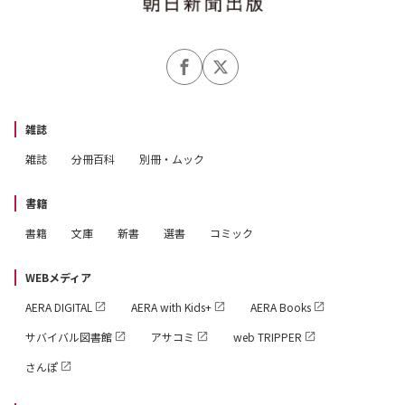
雑誌
雑誌
分冊百科
別冊・ムック
書籍
書籍
文庫
新書
選書
コミック
WEBメディア
AERA DIGITAL
AERA with Kids+
AERA Books
サバイバル図書館
アサコミ
web TRIPPER
さんぽ