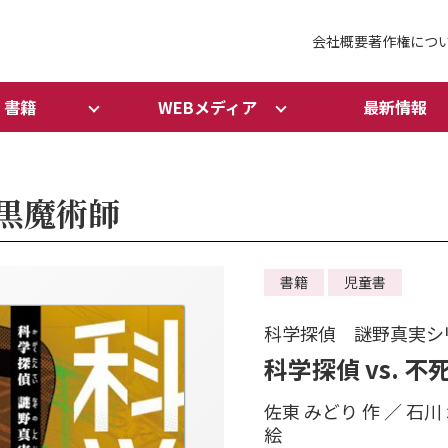
会社概要
著作権につ
書籍
WEBメディア
最新情報
の黒魔術師
書籍
児童書
科学探偵 謎野真実シ
科学探偵 vs. 
佐東 みどり 作 ／ 石川 北
絵