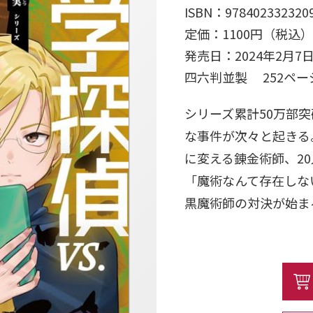
ISBN：978402332320
定価：1100円（税込）
発売日：2024年2月7
四六判並製 252ペ
シリーズ累計50万部
な事件が次々と起きる
に変える錬金術師、2
「魔術なんて存在しな
黒魔術師の対決が始ま