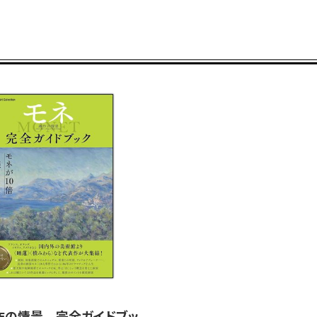
の中で水浴する女たち
展覧会観どころ⑥ 画
ッセウスの帰還》
東京都美術館学芸員髙
しい」
信州大学教授金井直イン
つの動脈です」
「デ・キリコ展」チケ
キーワードで辿るデ・
来日しないデ・キリコ
日動画廊副社長・長谷
西洋美術史の初級講座
ローマ デ・キリコ散歩
デ・キリコが生きた時
作の情景 完全ガイドブッ