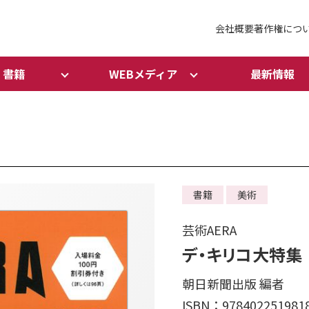
会社概要
著作権につ
書籍
WEBメディア
最新情報
書籍
美術
芸術AERA
デ・キリコ大特集
朝日新聞出版 編者
ISBN：978402251981