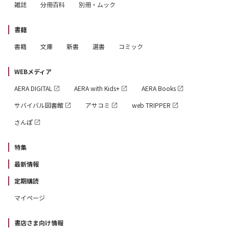
雑誌
分冊百科
別冊・ムック
書籍
書籍
文庫
新書
選書
コミック
WEBメディア
AERA DIGITAL
AERA with Kids+
AERA Books
サバイバル図書館
アサコミ
web TRIPPER
さんぽ
特集
最新情報
定期購読
マイページ
書店さま向け情報