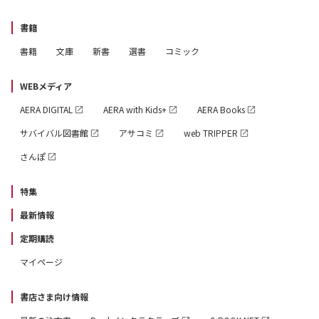
書籍
書籍
文庫
新書
選書
コミック
WEBメディア
AERA DIGITAL
AERA with Kids+
AERA Books
サバイバル図書館
アサコミ
web TRIPPER
さんぽ
特集
最新情報
定期購読
マイページ
書店さま向け情報