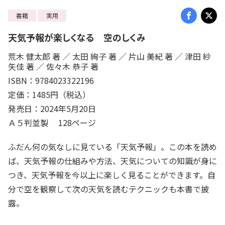
書籍
実用
天気予報が楽しくなる 空のしくみ
荒木 健太郎 著 ／ 太田 絢子 著 ／ 片山 美紀 著 ／ 津田 紗
矢佳 著 ／ 佐々木 恭子 著
ISBN：9784023322196
定価：1485円（税込）
発売日：2024年5月20日
Ａ５判並製 128ページ
ふだん何の気なしに見ている「天気予報」。この本を読め
ば、天気予報の仕組みや方法、天気についての知識が身に
つき、天気予報を今以上に楽しく見ることができます。自
分で空を観察して次の天気を読むテクニックも本書で披
露。