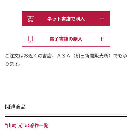
未公開の絶筆「癌の記・裏日記」も特別収載。
第１章 癌と投資情報は似ている
ネット書店で購入
第２章 がん保険はやっぱりいらなかった
第３章 癌になってわかった本当に大切なこと
電子書籍の購入
第４章 山崎式・終活のセオリー6箇条
第５章 お金より大事なものにどうやって気づくか
ご注文はお近くの書店、ＡＳＡ（朝日新聞販売所）でも承
最終章 癌の記・裏日記
ります。
関連商品
“山崎 元”の著作一覧