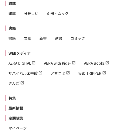
雑誌
雑誌
分冊百科
別冊・ムック
書籍
書籍
文庫
新書
選書
コミック
WEBメディア
AERA DIGITAL
AERA with Kids+
AERA Books
サバイバル図書館
アサコミ
web TRIPPER
さんぽ
特集
最新情報
定期購読
マイページ