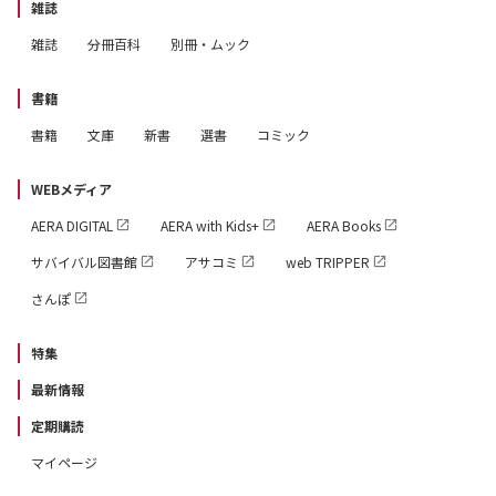
雑誌
雑誌
分冊百科
別冊・ムック
書籍
書籍
文庫
新書
選書
コミック
WEBメディア
AERA DIGITAL
AERA with Kids+
AERA Books
サバイバル図書館
アサコミ
web TRIPPER
さんぽ
特集
最新情報
定期購読
マイページ