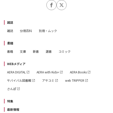
雑誌
雑誌
分冊百科
別冊・ムック
書籍
書籍
文庫
新書
選書
コミック
WEBメディア
AERA DIGITAL
AERA with Kids+
AERA Books
サバイバル図書館
アサコミ
web TRIPPER
さんぽ
特集
最新情報