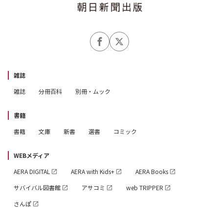
雑誌
雑誌
分冊百科
別冊・ムック
書籍
書籍
文庫
新書
選書
コミック
WEBメディア
AERA DIGITAL
AERA with Kids+
AERA Books
サバイバル図書館
アサコミ
web TRIPPER
さんぽ