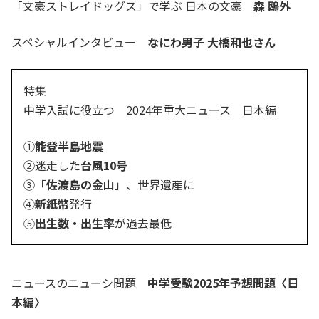
「文豪ストレイドッグス」で学ぶ 日本の文豪
森 鴎外
スペシャルインタビュー
なにわ男子 大橋和也さん
特集
中学入試に役立つ 2024年重大ニュース 日本編
①
能登半島地震
②迷走した
台風10号
③「
佐渡島の金山
」、世界遺産に
④
新紙幣
発行
⑤
出生数・出生率
が過去最低
ニュースのニューシ問題
中学受験2025年予想問題〈日
本編〉