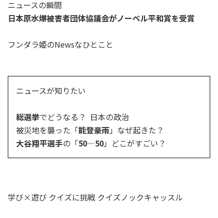
ニュースの瞬間
日本原水爆被害者団体協議会がノーベル平和賞を受賞
フンダラ姫のNewsなひとこと
ニュースが知りたい
総選挙
でどうなる？ 日本の政治
被災地を襲った「
能登豪雨
」なぜ起きた？
大谷翔平選手
の「
50―50
」どこがすごい？
学び×遊び クイズに挑戦 クイズノックキャッスル