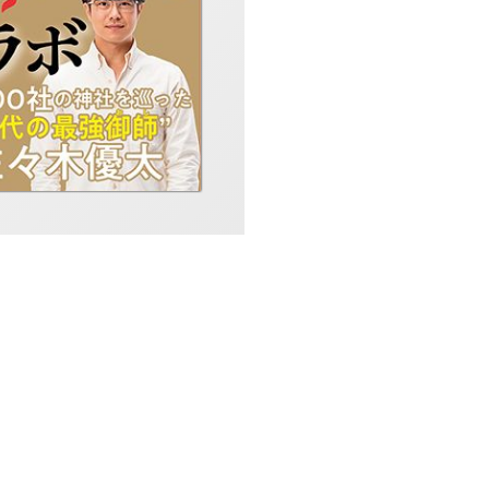
それぞれ大公開！
☆金のイルカ座、銀の
座、金の時計座、銀の
アン座、銀のインディ
……全12タイプそれ
所／運気がアップする
あやかりポイント】を
【基本編： 神社で開
◆まずはコレだけ！ 神
◆参拝前に知っておき
◆神社にはルールはな
◆神様に「あやかる」