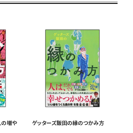
と」と「嫌いなこと」 ほか
で、なんとなく行っていた神社参拝が、意味のあ
できるものに変わる！
悩み別・願望別に おすすめの神様と神社がわか
…、将来が不安な人」におすすめの神様と神社
かになりたい人」におすすめの神様と神社
たい人」におすすめの神様と神社
な恋を成就させたい人」におすすめの神様と神社
越し先でうまくやりたい人」におすすめの神様と
「人間関係」「恋愛」「学問」「転機」など、全
人の増や
ゲッターズ飯田の縁のつかみ方
、あなたによい影響を及ぼしてくれる神様と、その