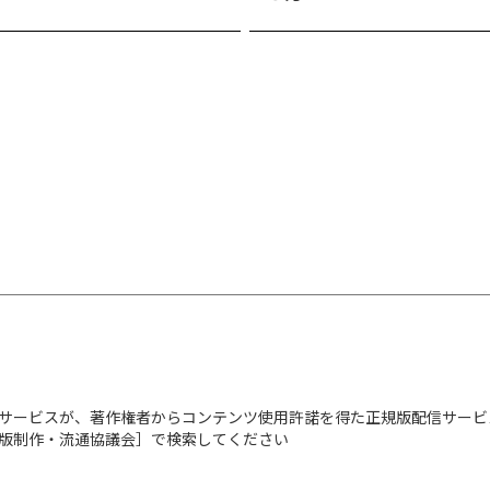
神様が祀られている神
【上級編： 開運体質
◆“木（気）がいいと
◆水の象徴である「龍
◆「祈願」「お祓い」
◆神社で「自分の時間
◆「神社で自分をほ
……佐々木優太が15
のリズムを整える「神
サービスが、著作権者からコンテンツ使用許諾を得た正規版配信サービ
出版制作・流通協議会］で検索してください