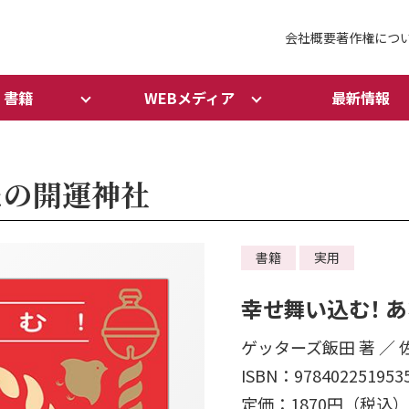
会社概要
著作権につ
書籍
WEBメディア
最新情報
たの開運神社
書籍
実用
幸せ舞い込む！ 
ゲッターズ飯田 著 ／ 
ISBN：978402251953
定価：1870円（税込）