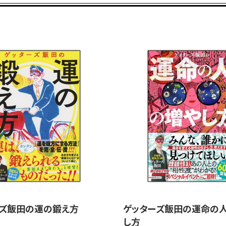
◆神様が「好きなこ
……参拝前に読むだけ
る、価値のある、開運
【実践編： あなたの
る】
◆「うまくいかない…
◆「お金がほしい、豊
◆「魅力的な人になり
◆「遠距離恋愛や困難
◆「転職、転校、引っ
神社 ほか
……「お金」「仕事」
ーズ飯田の運の鍛え方
ゲッターズ飯田の運命の
19の悩みや願望別に
し方