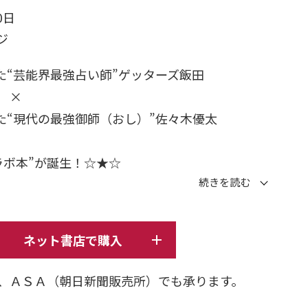
0日
ージ
った“芸能界最強占い師”ゲッターズ飯田
×
った“現代の最強御師（おし）”佐々木優太
ラボ本”が誕生！☆★☆
場所 & あなたの開運神社を教えます。
ts】
ネット書店で購入
星三心占い」の12タイプ別に“運気アップする場
、ＡＳＡ（朝日新聞販売所）でも承ります。
別に選んだ“開運神社”と“あやかりポイント”を、