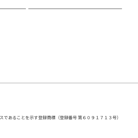
社を多数掲載！
をキープする方法を伝授】
ころ”で体と心を癒す
」にあやかる
「感謝」のサイクルをつくる
」を取り戻す
める」習慣をつくる ほか
000社以上の神社を巡って体得した、体の調子と心
社習慣」をお伝えします！
スであることを示す登録商標（登録番号 第６０９１７１３号）