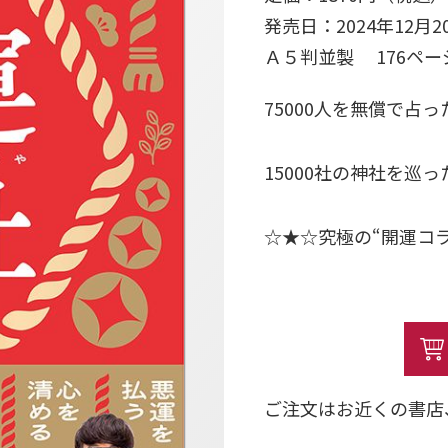
発売日：2024年12月2
Ａ５判並製 176ペ
75000人を無償で占
15000社の神社を巡
☆★☆究極の“開運コ
あなたの運気が上がる
【巻頭Special Conten
ゲッターズ飯田が「五
所”を、
ご注文はお近くの書店
佐々木優太が12タイプ