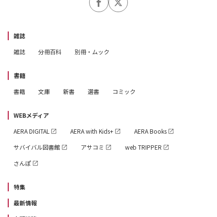
雑誌
雑誌
分冊百科
別冊・ムック
書籍
書籍
文庫
新書
選書
コミック
WEBメディア
AERA DIGITAL
AERA with Kids+
AERA Books
サバイバル図書館
アサコミ
web TRIPPER
さんぽ
特集
最新情報