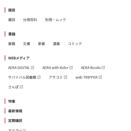
雑誌
雑誌
分冊百科
別冊・ムック
書籍
書籍
文庫
新書
選書
コミック
WEBメディア
AERA DIGITAL
AERA with Kids+
AERA Books
サバイバル図書館
アサコミ
web TRIPPER
さんぽ
特集
最新情報
定期購読
マイページ