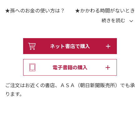
★孫へのお金の使い方は？ ★かかわる時間がないとき
は？
★自分の知恵を伝えるには？ ★子育て世代との適切な関
わり方は？
ネット書店で購入
たまにしか会えなくても、祖父母が果たすべき役割はたく
さんある。言葉遣いや相続など、注意すべきことも多い。
電子書籍の購入
特に大事なのは、次世代に経験や知恵などの「無形資産」
を授けること。
ご注文はお近くの書店、ＡＳＡ（朝日新聞販売所）でも承
きちんと授けるためには、工夫も必要だ。
ります。
良識ある祖父母として、孫や子育て夫婦とどう向き合って
いくべきか。
大学総長を務める教育のスペシャリストが解説する。