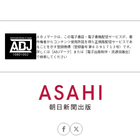
■目次
第1章：祖父母の心得
第2章：孫に与えるべきもの
第3章：年齢別・孫との向き合い方
第4章：祖父母の「終活」 ──次世代に残すべきもの
ＡＢＪマークは、この電子書店・電子書籍配信サービスが、著
作権者からコンテンツ使用許諾を得た正規版配信サービスであ
ることを示す登録商標（登録番号 第６０９１７１３号）です。
詳しくは［ABJマーク］または［電子出版制作・流通協議会］
で検索してください