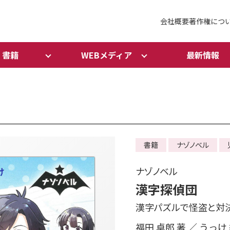
会社概要
著作権につ
書籍
WEBメディア
最新情報
書籍
ナゾノベル
ナゾノベル
漢字探偵団
漢字パズルで怪盗と対
福田 卓郎 著 ／ うっけ