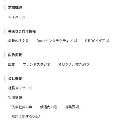
【いったい何が？】今年は「今までとまったく違う“ある
定期購読
もの”」を封入……！ 巻末スペシャル袋とじ
マイページ
￣￣￣￣￣￣￣￣￣￣￣
書店さま向け情報
い ま こ そ 開 運！！
最新の注文書
Bookインタラクティブ
S-BOOK.NET
＿＿＿＿＿＿＿＿＿＿＿
広告掲載
※1 年間BOOKランキング 作家別 2021～2023年 オリコン
広告
ブランドスタジオ
オリジナル抜き刷り
調べ
※2『ゲッターズ飯田の五星三心占い2025』2024年9月、
会社概要
10月、12月、2025年1月 トーハン調べ
社長メッセージ
※3『ゲッターズ飯田の五星三心占い2025』朝日新聞出版
採用情報
調べ
※本書では1941年～2026年生まれの方の「命数」を調べ
先輩社員の声
就活虎の巻
募集要項
ることができます。
採用に関するQ＆A
※電子版には一部コンテンツがつきません。