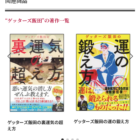
関連商品
／専業主婦）
「人生の選択や、運気の流れを理解するための最高の
本！ 読んでて面白い！」（20代女性／会社員）
“ゲッターズ飯田”の著作一覧
「数年前から人生悩んだときに読んでます！ 勇気がわき
ます！」（20代男性／パート・アルバイト）
「なにか行動を起こしたいときや、悩んでいる時にいつも
読んでいます！」（20代女性／会社員）
（2025年版の感想から一部を抜粋）
＞＞ 開運するのは「理由」があります。
・まいにち10秒、365日読める運気＆開運アドバイス！
・9年連続100万部突破！ シリーズ累計1300万部超え！
・どの本よりも「細かく」「詳しく」占える、圧倒的な情
報量
ゲッターズ飯田の運の鍛え方
ゲッターズ飯田の裏運気の超
・家族、恋人、友達、同僚、推し……じつは全員占えます
え方