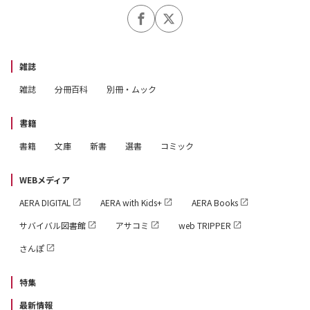
10か条」
／
さらにさらに！
雑誌
＼
雑誌
分冊百科
別冊・ムック
構成、デザイン、イラスト……すべてを新しくバージョン
書籍
アップ！
書籍
文庫
新書
選書
コミック
「もっと詳しく」「さらに見やすく」「何より楽しく」
――！！
WEBメディア
AERA DIGITAL
AERA with Kids+
AERA Books
【リニューアル復活】あなたの欲望がまるわかり……命数
サバイバル図書館
アサコミ
web TRIPPER
の「下ひとケタ」が教えてくれる特徴
さんぽ
【大☆迫☆力】新デザインで登場！ 全12タイプ別
「2026年のキーワード」＆「運気のいい時期に心がけた
特集
い10か条」「裏の時期に心がけたい10か条」
最新情報