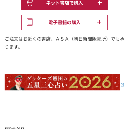
8万人以上を無償で占い、25年以上「開運」を極め続け
ネット書店で購入
た、「芸能界最強の占い師」ゲッターズ飯田の最新刊
『ゲッターズ飯田の五星三心占い2026』全12タイプ、大
電子書籍の購入
好評発売中！
ご注文はお近くの書店、ＡＳＡ（朝日新聞販売所）でも承
＞＞ 開運の声が「とんでもない量」届いています！
ります。
「楽しくて好きです。自分に都合よく捉えて楽しんでいま
す笑」（30代女性／パート・アルバイト）
「やる気スイッチが入りました！！ 前向きにポジティブ
に頑張ろうと思います！！」（20代女性／パート・アル
バイト）
「いつも嫌なことがあった時に見てます！笑 もう少しで
よくなるから頑張ろうとか、あんまりよくないタイミング
だからこういうことが起きたのか！ とか。ひっそりと私
の相談相手です♪」（30代女性／会社員）
「この本、かなり役に立ちます。大好きです」（40代女性