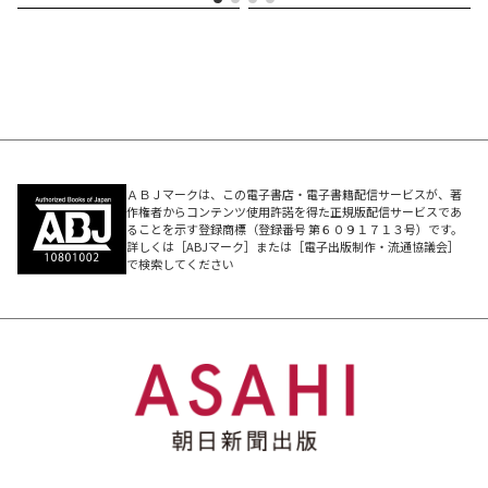
いったい、どんな占い本なの……？？？？
【ゲッターズ飯田の五星三心占い2026 ラインナップ】
＼今年もコレで開運チャージ！／
◎2025年9月～2026年12月の総合運／恋愛＆結婚運／仕
事運／金運＆買い物運／美容＆健康運
ＡＢＪマークは、この電子書店・電子書籍配信サービスが、著
作権者からコンテンツ使用許諾を得た正規版配信サービスであ
◎2025年9月～2026年12月まで毎月、毎日、アドバイス
ることを示す登録商標（登録番号 第６０９１７１３号）です。
詳しくは［ABJマーク］または［電子出版制作・流通協議会］
ぎっしり！「運気カレンダー」
で検索してください
◎接し方のコツがわかる！ 2026年のあなた×全12タイ
プの相性
◎超☆詳しく占える！「全120タイプ別 開運ポイント一
覧」
◎いい運気をMAX活かす「運気のいい時期に心がけたい
10か条」
◎運気の落ち込みも怖くない！「裏の時期に心がけたい