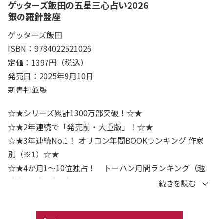
ゲッターズ飯田の五星三心占い2026
銀の羅針盤座
ゲッターズ飯田
ISBN：9784022521026
定価：1397円（税込）
発売日：2025年9月10日
新書判並製
☆★シリーズ累計1300万部突破！☆★
☆★2年連続で「発売前・大重版」！☆★
☆★3年連続No.1！ オリコン年間BOOKランキング 作家
別（※1）☆★
☆★4か月1～10位独占！ トーハン月間ランキング（趣
味実用書）（※2）☆★
☆★13秒に1冊売れてる！（※3）☆★