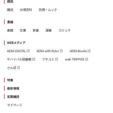
雑誌
雑誌
分冊百科
別冊・ムック
書籍
書籍
文庫
新書
選書
コミック
WEBメディア
AERA DIGITAL
AERA with Kids+
AERA Books
サバイバル図書館
アサコミ
web TRIPPER
さんぽ
特集
最新情報
定期購読
マイページ