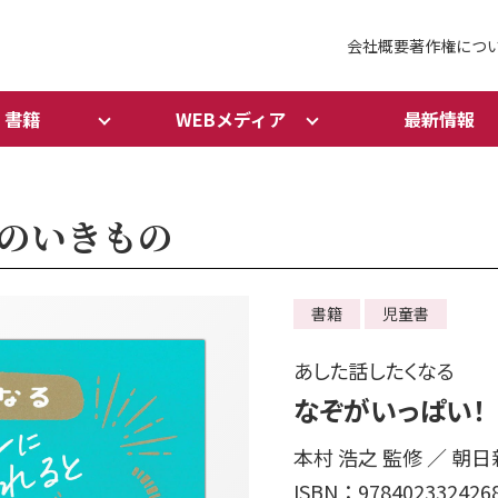
会社概要
著作権につ
書籍
WEBメディア
最新情報
のいきもの
書籍
児童書
あした話したくなる
なぞがいっぱい！
本村 浩之 監修 ／ 朝
ISBN：978402332426