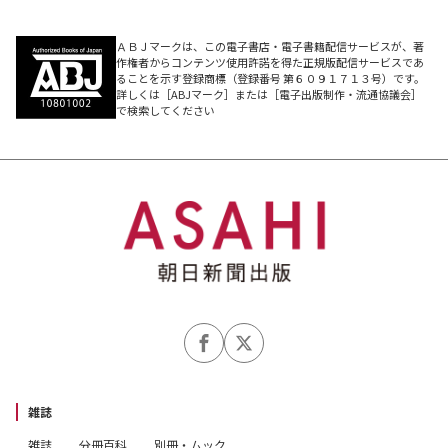
ふたりあやとり
ＡＢＪマークは、この電子書店・電子書籍配信サービスが、著
作権者からコンテンツ使用許諾を得た正規版配信サービスであ
…ふたりでのこぎり、なかよしタッチ 他
ることを示す登録商標（登録番号 第６０９１７１３号）です。
詳しくは［ABJマーク］または［電子出版制作・流通協議会］
で検索してください
うごくあやとり
…線こう花火、消えるヘビ、さらばUFO 他
マジックあやとり
…ひもうつし、ゆびわおとし、つかんでにげた 他
雑誌
雑誌
分冊百科
別冊・ムック