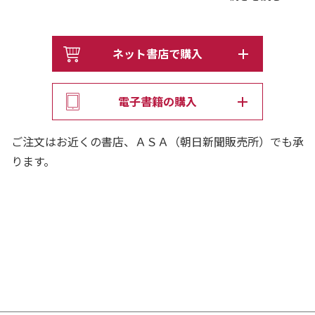
★全あやとり動画付きで初心者にもわかりやすく安心で
す。
ネット書店で購入
★結び目がなく遊びやすい、特製あやとりひも2本付き。
電子書籍の購入
（電子書籍にはつきません）
ご注文はお近くの書店、ＡＳＡ（朝日新聞販売所）でも承
【収録あやとり（一部）】
ります。
はじめてあやとり
…ブランコ、おたまじゃくし、やさしいリボン 他
いきものあやとり
…ちょう、ねこ、かえる、うみがめ 他
へんしんあやとり
…女の子→うちゅうじん→ドジョウ→トナカイ 他