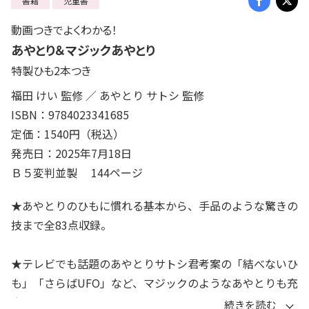
書籍
児童書
動画つきでよくわかる！
あやとり＆マジックあやとり
特製ひも2本つき
福田 けい 監修 ／ あやとり サトシ 監修
ISBN：9784023341685
定価：1540円（税込）
発売日：2025年7月18日
Ｂ５変判並製 144ページ
★あやとりのひもに慣れる基本から、手品のような驚きの
技まで全83点収録。
★テレビでも話題のあやとりサトシ君考案の「結べないひ
も」「さらばUFO」など、マジックのようなあやとりも充
実。