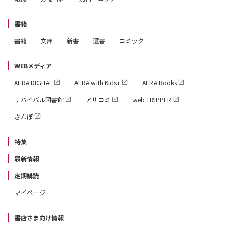
書籍
書籍
文庫
新書
選書
コミック
WEBメディア
AERA DIGITAL
AERA with Kids+
AERA Books
サバイバル図書館
アサコミ
web TRIPPER
さんぽ
特集
最新情報
定期購読
マイページ
書店さま向け情報