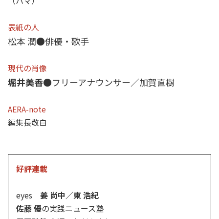
（ハマ）
表紙の人
松本 潤●俳優・歌手
現代の肖像
堀井美香●
フリーアナウンサー／加賀直樹
AERA-note
編集長敬白
好評連載
eyes
姜 尚中／東 浩紀
佐藤 優
の実践ニュース塾