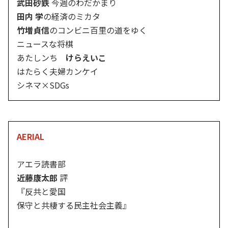
武田砂鉄
今週のわだかまり
田内 学
の経済のミカタ
竹増貞信
のコンビニ百里の道をゆく
ニュースな将棋
あたしンち
けらえいこ
はたらく夫婦カンケイ
シネマ×SDGs
AERIAL
アエラ読書部
近藤康太郎
評
『反共と愛国
保守と共棲する民主社会主義』