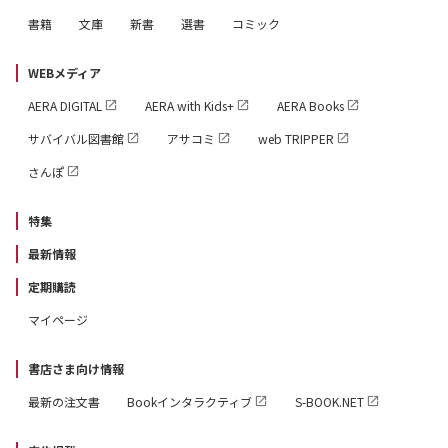
書籍
文庫
新書
選書
コミック
WEBメディア
AERA DIGITAL
AERA with Kids+
AERA Books
サバイバル図書館
アサコミ
web TRIPPER
さんぽ
特集
最新情報
定期購読
マイページ
書店さま向け情報
最新の注文書
Bookインタラクティブ
S-BOOK.NET