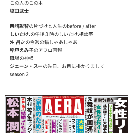
この人のこの本
塩田武士
西﨑彩智
の片づけと人生のbefore / after
しいたけ.
の午後３時のしいたけ.相談室
沖 昌之
の今週の猫しゃあしゃあ
稲垣えみ子
のアフロ画報
職場の神様
ジェーン・スー
の先日、お目に掛かりまして
season 2