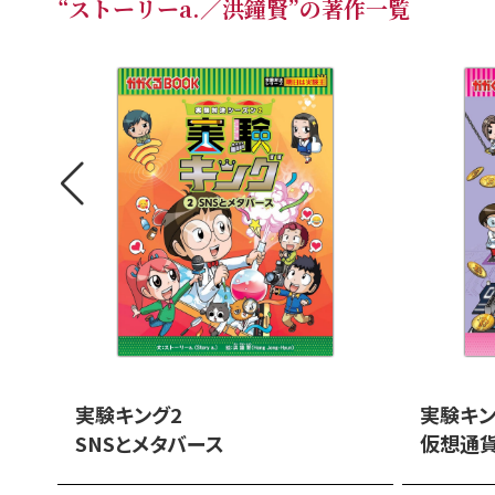
“ストーリーa.／洪鐘賢”の著作一覧
実験キング2
実験キン
SNSとメタバース
仮想通貨