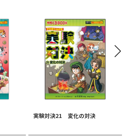
実験対決21 変化の対決
実
決