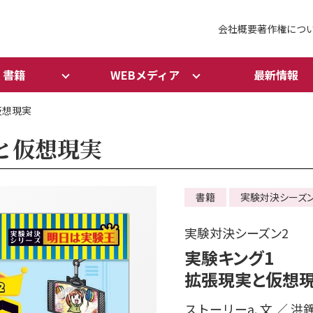
会社概要
著作権につ
書籍
WEBメディア
最新情報
仮想現実
と仮想現実
書籍
実験対決シーズン
実験対決シーズン2
実験キング1
拡張現実と仮想
ストーリーa. 文 ／ 洪