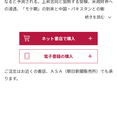
なると予測される。上昇志向と加熱する受験、米政財界へ
の浸透、「モテ期」の到来と中国・パキスタンとの衝
突……教育・外交・経済・文化的側面から、注目を集める
国の“今”に迫る。
ネット書店で購入
電子書籍の購入
ご注文はお近くの書店、ＡＳＡ（朝日新聞販売所）でも承
ります。