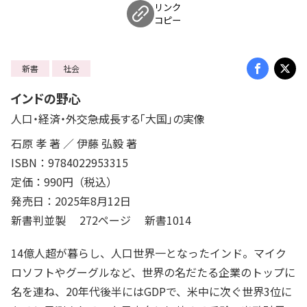
リンク
コピー
新書
社会
インドの野心
人口・経済・外交――急成長する「大国」の実像
石原 孝 著 ／ 伊藤 弘毅 著
ISBN：9784022953315
定価：990円（税込）
発売日：2025年8月12日
新書判並製 272ページ 新書1014
14億人超が暮らし、人口世界一となったインド。マイク
ロソフトやグーグルなど、世界の名だたる企業のトップに
名を連ね、20年代後半にはGDPで、米中に次ぐ世界3位に