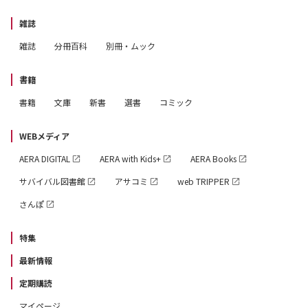
雑誌
雑誌
分冊百科
別冊・ムック
書籍
書籍
文庫
新書
選書
コミック
WEBメディア
AERA DIGITAL
AERA with Kids+
AERA Books
サバイバル図書館
アサコミ
web TRIPPER
さんぽ
特集
最新情報
定期購読
マイページ