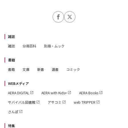
雑誌
雑誌
分冊百科
別冊・ムック
書籍
書籍
文庫
新書
選書
コミック
WEBメディア
AERA DIGITAL
AERA with Kids+
AERA Books
サバイバル図書館
アサコミ
web TRIPPER
さんぽ
特集