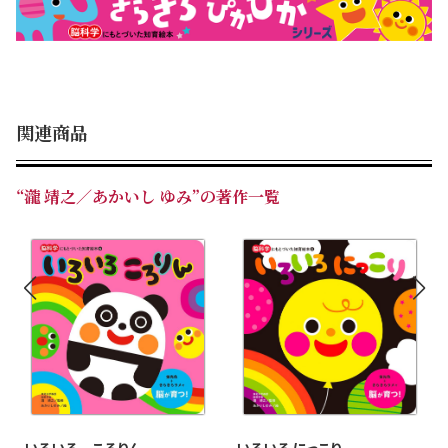
関連商品
“瀧 靖之／あかいし ゆみ”の著作一覧
いろいろ ころりん
いろいろ にっこり