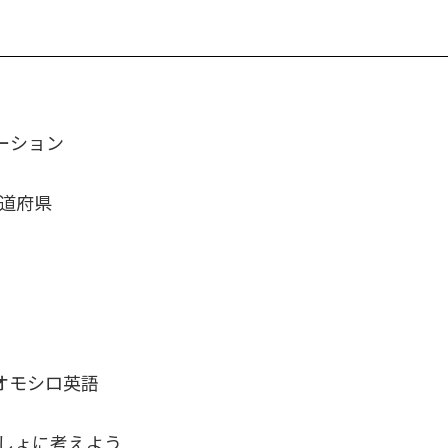
ーション
都道府県
オモシロ英語
っしょに考えよう