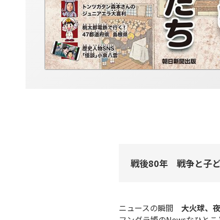
戦後80年 戦争と子
ニュースの瞬間
大火球、
フンダラ姫のNewsなひとこ