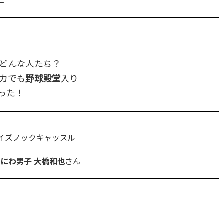
どんな人たち？
カでも
野球殿堂
入り
いった！
クイズノックキャッスル
にわ男子 大橋和也
さん