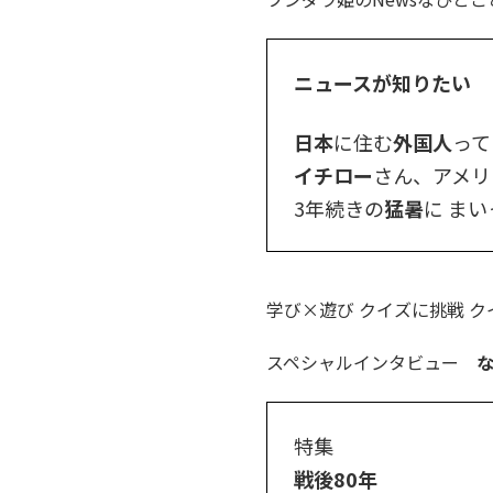
ニュースが知りたい
日本
に住む
外国人
って
イチロー
さん、アメリ
3年続きの
猛暑
に ま
学び×遊び クイズに挑戦 
スペシャルインタビュー
な
特集
戦後80年