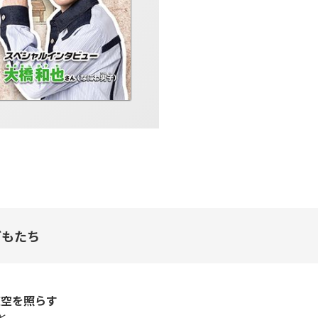
どもたち
夜空を照らす
と